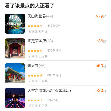
看了该景点的人还看了
79
天山海世界
(4A)
¥
起
447条评论


石家庄·裕华区
36
正定荣国府
(4A)
¥
起
830条评论


石家庄·正定县
50
隆兴寺
(4A)
¥
起
896条评论


石家庄·正定县
30
天空之城游乐园(石家庄店)
¥
起
2条评论


石家庄·桥西区