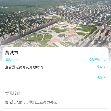


1
藁城市
0条评论

暂无点评
查看景点简介及开放时间
简介


地图
暂无报价
暂无门票预订，我们正在努力补充