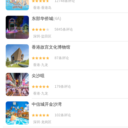
12748条评论


香港·香港岛
东部华侨城
(4A)
5845条评论


深圳·盐田区
香港故宫文化博物馆
87条评论


香港·九龙
尖沙咀
179条评论


香港·九龙
中信城开金沙湾
102条评论


深圳·龙岗区