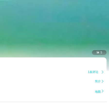

5
1条评论

简介


地图