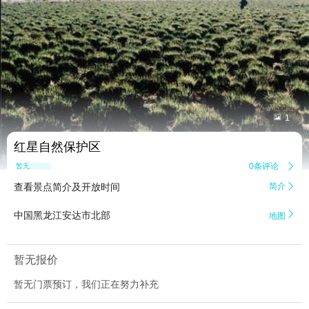


1
红星自然保护区
0条评论

暂无点评
查看景点简介及开放时间
简介


中国黑龙江安达市北部
地图
暂无报价
暂无门票预订，我们正在努力补充