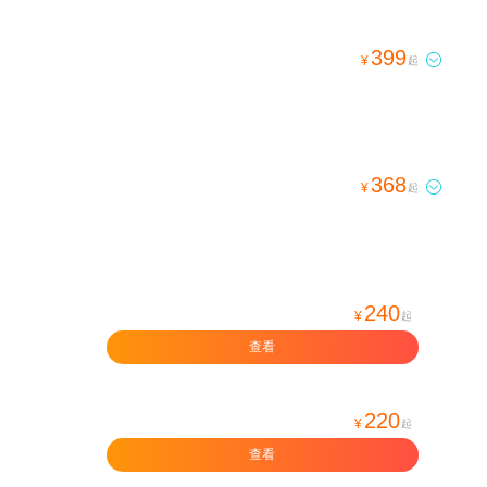
399

¥
起
368

¥
起
240
¥
起
查看
220
¥
起
查看