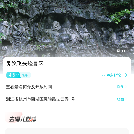


116
灵隐飞来峰景区
4.6
7738条评论

分
很棒
查看景点简介及开放时间
简介


浙江省杭州市西湖区灵隐路法云弄1号
地图