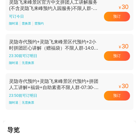
灵隐飞来峰景区官方中文拼团人工讲解服务
30
¥
(不含灵隐飞来峰预约入园服务)不限人群-标
准价
预订
可订今日
随时退
需换票
需预约
灵隐寺代预约+灵隐飞来峰景区代预约+2小
30
¥
时拼团匠心讲解（赠福袋）不限人群-14:00
场-10人小团【14:00场 10人小团】
预订
23:30前可订明日
随时退
无需换票
灵隐寺代预约+灵隐飞来峰景区代预约+拼团
30
¥
人工讲解+福袋+自助素斋不限人群-07:30-
15:30场
预订
23:50前可订明日
随时退
无需换票
导览