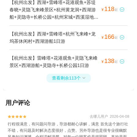
【杭州出发】西湖+雷峰塔+花港观鱼+苏堤
118
春晓+灵隐飞来峰景区+杭州黄龙洞+西湖游

¥
起
船+灵隐寺+长桥公园+杭州宋城+西溪湿地高
庄1日游
【杭州出发】西湖+雷峰塔+杭州飞来峰+龙
166

¥
起
坞茶休闲村+西湖游船1日游
【杭州出发】雷峰塔+花港观鱼+灵隐飞来峰
138

¥
起
景区+西湖游船+灵隐寺+长桥公园1日游
查看剩余113个

用户评论
去哪儿用户 2026-04-08


行程很满意，有问题问导游，导游都耐心讲解，满意 首先这个旅行社
不错，有问题及时解决态度很好，点赞。另外导游也是很专业很幽默
风趣知识渊博，全程讲解清楚，对每一位顾客也是很照顾，真的是面