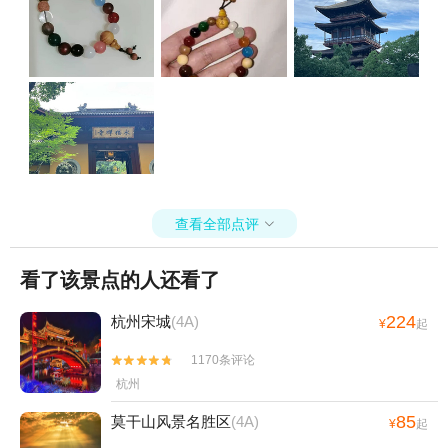
查看全部点评

看了该景点的人还看了
224
杭州宋城
(4A)
¥
起
1170条评论


杭州
85
莫干山风景名胜区
(4A)
¥
起