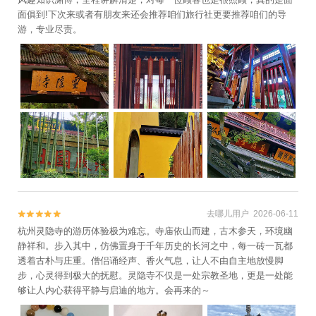
面俱到!下次来或者有朋友来还会推荐咱们旅行社更要推荐咱们的导
游，专业尽责。
去哪儿用户 2026-06-11


杭州灵隐寺的游历体验极为难忘。寺庙依山而建，古木参天，环境幽
静祥和。步入其中，仿佛置身于千年历史的长河之中，每一砖一瓦都
透着古朴与庄重。僧侣诵经声、香火气息，让人不由自主地放慢脚
步，心灵得到极大的抚慰。灵隐寺不仅是一处宗教圣地，更是一处能
够让人内心获得平静与启迪的地方。会再来的～