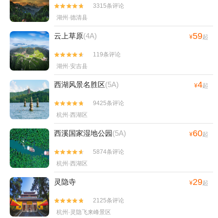
3315条评论


湖州·德清县
59
云上草原
(4A)
¥
起
119条评论


湖州·安吉县
4
西湖风景名胜区
(5A)
¥
起
9425条评论


杭州·西湖区
60
西溪国家湿地公园
(5A)
¥
起
5874条评论


杭州·西湖区
29
灵隐寺
¥
起
2125条评论


杭州·灵隐飞来峰景区