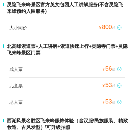
灵隐飞来峰景区官方英文包团人工讲解服务(不含灵隐飞
来峰预约入园服务)
800
大小同价

¥
起
北高峰索道票+人工讲解+索道快速上行+灵隐寺门票+灵隐
飞来峰景区门票
56
成人票

¥
起
53
儿童票

¥
起
53
老人票

¥
起
西湖风景名胜区飞来峰服饰体验（含汉服\民族服装、精致
妆造、古风发型）\可升级拍照