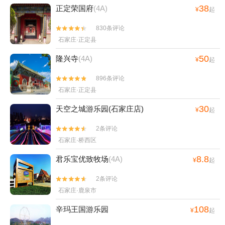
38
正定荣国府
(4A)
¥
起
830条评论


石家庄·正定县
50
隆兴寺
(4A)
¥
起
896条评论


石家庄·正定县
30
天空之城游乐园(石家庄店)
¥
起
2条评论


石家庄·桥西区
8.8
君乐宝优致牧场
(4A)
¥
起
2条评论


石家庄·鹿泉市
108
辛玛王国游乐园
¥
起