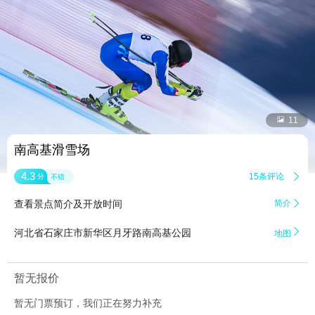


11
南高基滑雪场
4.3
15条评论

分
不错
查看景点简介及开放时间
简介


河北省石家庄市新华区月牙路南高基公园
地图
暂无报价
暂无门票预订，我们正在努力补充