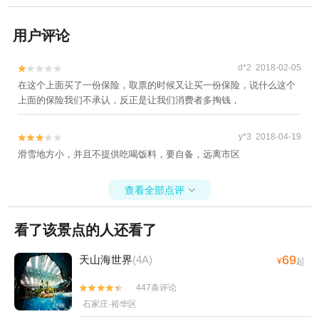
用户评论
d*2 2018-02-05


在这个上面买了一份保险，取票的时候又让买一份保险，说什么这个
上面的保险我们不承认，反正是让我们消费者多掏钱，
y*3 2018-04-19


滑雪地方小，并且不提供吃喝饭料，要自备，远离市区
查看全部点评

看了该景点的人还看了
69
天山海世界
(4A)
¥
起
447条评论


石家庄·裕华区