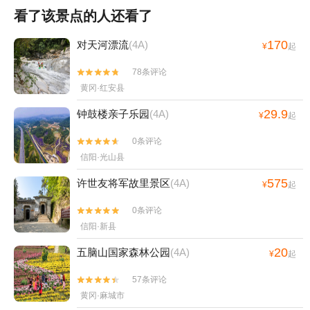
看了该景点的人还看了
170
对天河漂流
(4A)
¥
起
78条评论


黄冈·红安县
29.9
钟鼓楼亲子乐园
(4A)
¥
起
0条评论


信阳·光山县
575
许世友将军故里景区
(4A)
¥
起
0条评论


信阳·新县
20
五脑山国家森林公园
(4A)
¥
起
57条评论


黄冈·麻城市