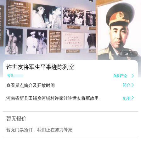


1
许世友将军生平事迹陈列室
0条评论

暂无点评
查看景点简介及开放时间
简介


河南省新县田铺乡河铺村许家洼许世友将军故里
地图
暂无报价
暂无门票预订，我们正在努力补充