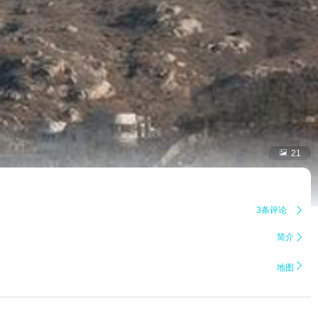

21
3条评论

简介


地图