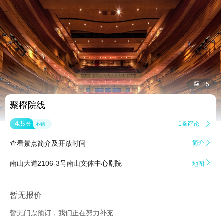


15
聚橙院线
4.5
1条评论

分
不错
查看景点简介及开放时间
简介


南山大道2106-3号南山文体中心剧院
地图
暂无报价
暂无门票预订，我们正在努力补充