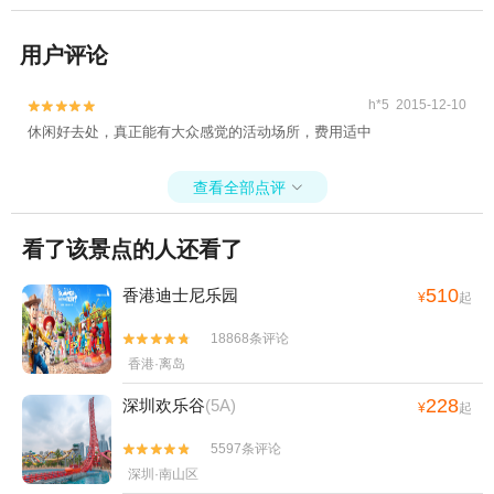
用户评论
h*5 2015-12-10


休闲好去处，真正能有大众感觉的活动场所，费用适中
查看全部点评

看了该景点的人还看了
510
香港迪士尼乐园
¥
起
18868条评论


香港·离岛
228
深圳欢乐谷
(5A)
¥
起
5597条评论


深圳·南山区