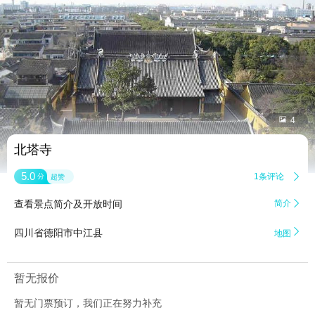


4
北塔寺
5.0
1条评论

分
超赞
查看景点简介及开放时间
简介


四川省德阳市中江县
地图
暂无报价
暂无门票预订，我们正在努力补充