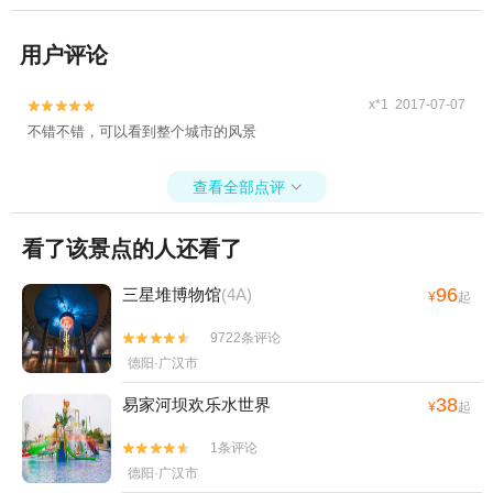
用户评论
x*1 2017-07-07


不错不错，可以看到整个城市的风景
查看全部点评

看了该景点的人还看了
96
三星堆博物馆
(4A)
¥
起
9722条评论


德阳·广汉市
38
易家河坝欢乐水世界
¥
起
1条评论


德阳·广汉市