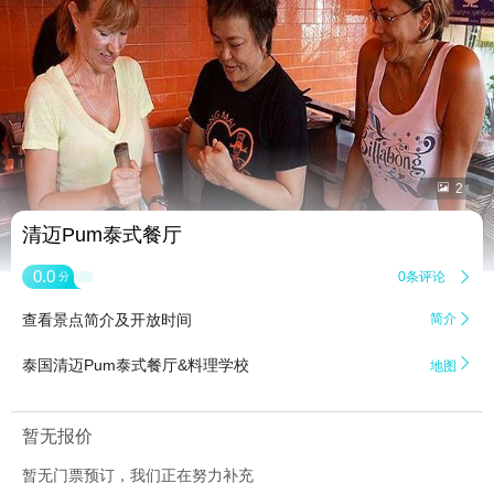


2
清迈Pum泰式餐厅
0.0
0条评论

分
查看景点简介及开放时间
简介


泰国清迈Pum泰式餐厅&料理学校
地图
暂无报价
暂无门票预订，我们正在努力补充