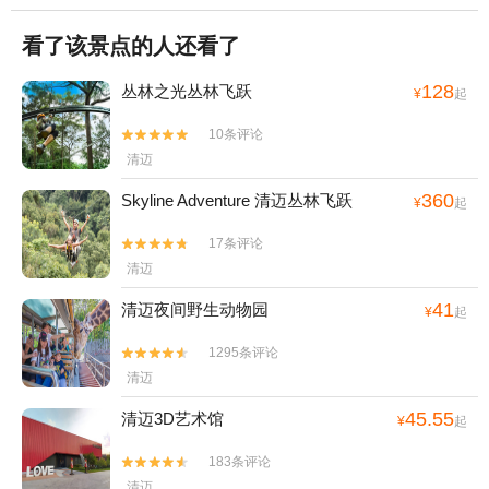
看了该景点的人还看了
128
丛林之光丛林飞跃
¥
起
10条评论


清迈
360
Skyline Adventure 清迈丛林飞跃
¥
起
17条评论


清迈
41
清迈夜间野生动物园
¥
起
1295条评论


清迈
45.55
清迈3D艺术馆
¥
起
183条评论


清迈