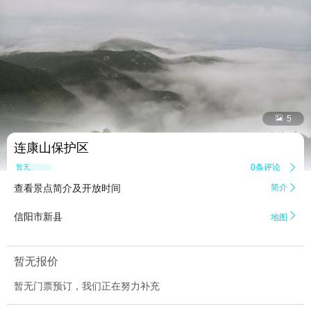


5
连康山保护区
0条评论

暂无点评
查看景点简介及开放时间
简介


信阳市新县
地图
暂无报价
暂无门票预订，我们正在努力补充