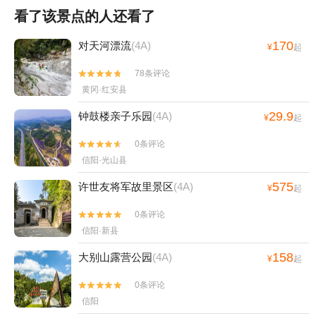
看了该景点的人还看了
170
对天河漂流
(4A)
¥
起
78条评论


黄冈·红安县
29.9
钟鼓楼亲子乐园
(4A)
¥
起
0条评论


信阳·光山县
575
许世友将军故里景区
(4A)
¥
起
0条评论


信阳·新县
158
大别山露营公园
(4A)
¥
起
0条评论


信阳