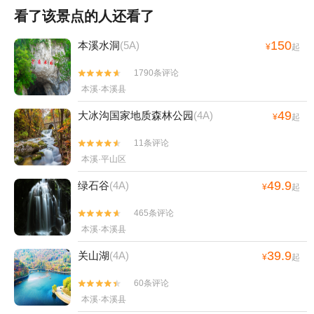
看了该景点的人还看了
150
本溪水洞
(5A)
¥
起
1790条评论


本溪·本溪县
49
大冰沟国家地质森林公园
(4A)
¥
起
11条评论


本溪·平山区
49.9
绿石谷
(4A)
¥
起
465条评论


本溪·本溪县
39.9
关山湖
(4A)
¥
起
60条评论


本溪·本溪县