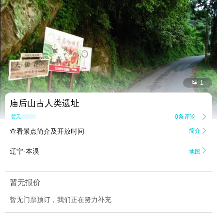


1
庙后山古人类遗址
0条评论

暂无点评
查看景点简介及开放时间
简介


辽宁-本溪
地图
暂无报价
暂无门票预订，我们正在努力补充