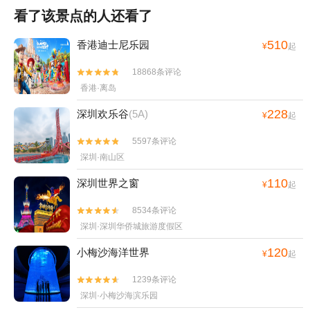
看了该景点的人还看了
510
香港迪士尼乐园
¥
起
18868条评论


香港·离岛
228
深圳欢乐谷
(5A)
¥
起
5597条评论


深圳·南山区
110
深圳世界之窗
¥
起
8534条评论


深圳·深圳华侨城旅游度假区
120
小梅沙海洋世界
¥
起
1239条评论


深圳·小梅沙海滨乐园