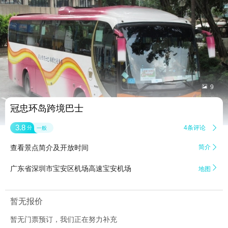


9
冠忠环岛跨境巴士
3.8
4条评论

分
一般
查看景点简介及开放时间
简介


广东省深圳市宝安区机场高速宝安机场
地图
暂无报价
暂无门票预订，我们正在努力补充