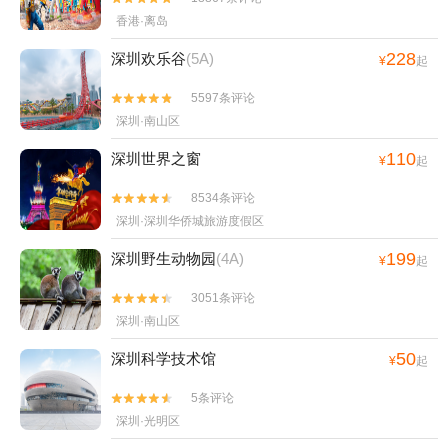
香港·离岛
228
深圳欢乐谷
(5A)
¥
起
5597条评论


深圳·南山区
110
深圳世界之窗
¥
起
8534条评论


深圳·深圳华侨城旅游度假区
199
深圳野生动物园
(4A)
¥
起
3051条评论


深圳·南山区
50
深圳科学技术馆
¥
起
5条评论


深圳·光明区