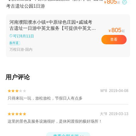
805

¥
起
考古遗址公园1日游
河南濮阳濮水小镇+中原绿色庄园+戚城考
古遗址一日游中英文服务【可提供中英文及
805
¥
起
小语种导游服务-往返接送-可选导游】
可订8月11日
查看
条件退
万程日游-国内
用户评论
M*8 2019-04-08


只得来玩一玩，放松放松，节假日人有点多
大*8 2019-03-13


这里的景色及服务设施很好，是休闲渡假的极好场所！