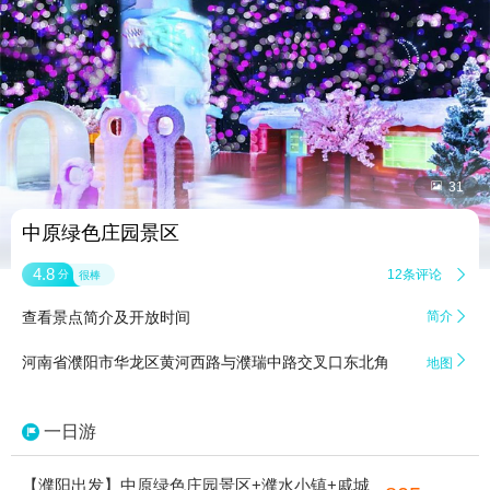


31
中原绿色庄园景区
4.8
12条评论

分
很棒
查看景点简介及开放时间
简介


河南省濮阳市华龙区黄河西路与濮瑞中路交叉口东北角
地图
一日游
【濮阳出发】中原绿色庄园景区+濮水小镇+戚城