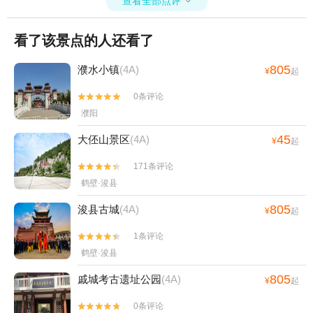
查看全部点评

看了该景点的人还看了
805
濮水小镇
(4A)
¥
起
0条评论


濮阳
45
大伾山景区
(4A)
¥
起
171条评论


鹤壁·浚县
805
浚县古城
(4A)
¥
起
1条评论


鹤壁·浚县
805
戚城考古遗址公园
(4A)
¥
起
0条评论

