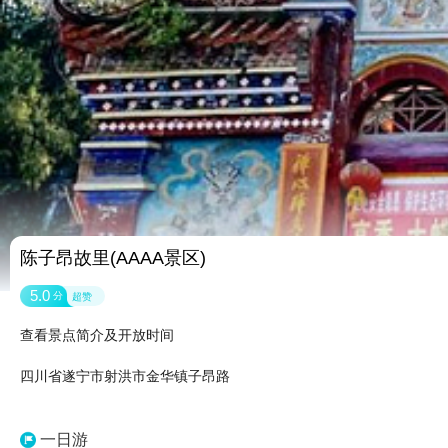
陈子昂故里(AAAA景区)
5.0
分
超赞
查看景点简介及开放时间
四川省遂宁市射洪市金华镇子昂路
一日游