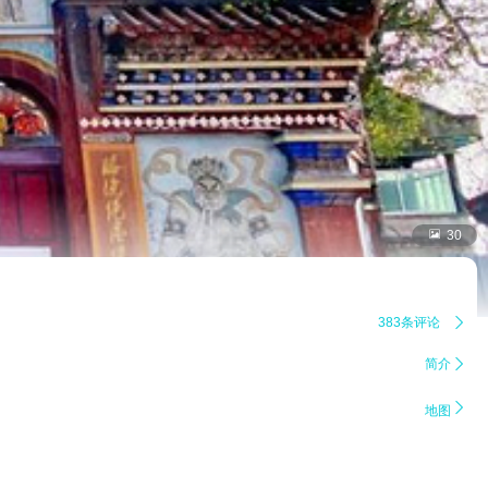

30
383条评论

简介


地图