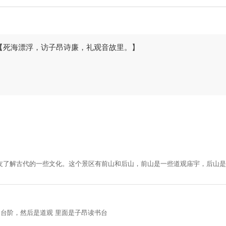
【死海漂浮，访子昂诗廉，礼观音故里。】
友了解古代的一些文化。这个景区有前山和后山，前山是一些道观庙宇，后山是
的台阶，然后是道观 里面是子昂读书台