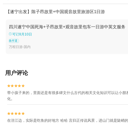
【遂宁出发】陈子昂故里+中国观音故里旅游区1日游
四川遂宁中国死海+子昂故里+观音故里包车一日游中英文服务
可订8月10日
条件退
万程日游-国内
用户评论


带小孩子来的，里面还是有很多碑文什么古代的相关文化知识可以让小朋
化。


在涪江边，实际是吃鱼的好地方 哈哈 言归正传说风景，进山门就是陡峭