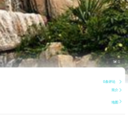

1
0条评论

简介


地图