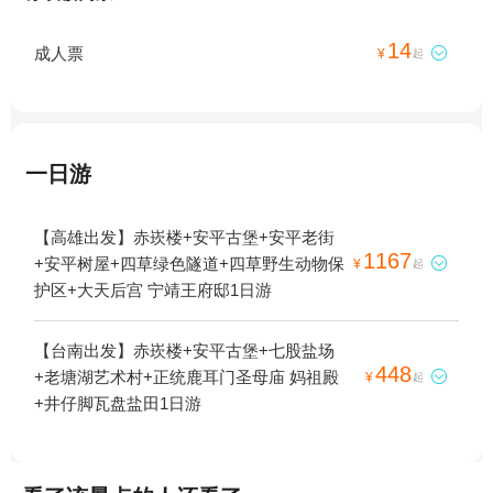
14
成人票

¥
起
一日游
【高雄出发】赤崁楼+安平古堡+安平老街
1167
+安平树屋+四草绿色隧道+四草野生动物保

¥
起
护区+大天后宫 宁靖王府邸1日游
【台南出发】赤崁楼+安平古堡+七股盐场
448
+老塘湖艺术村+正统鹿耳门圣母庙 妈祖殿

¥
起
+井仔脚瓦盘盐田1日游