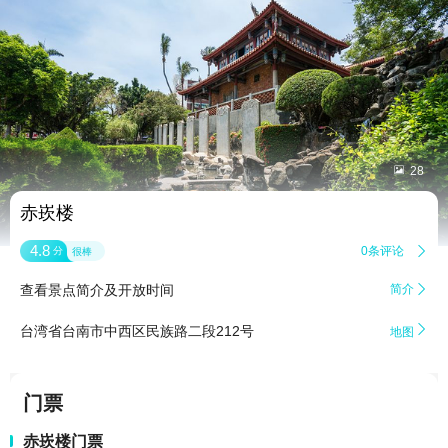


28
赤崁楼
4.8
0条评论

分
很棒
查看景点简介及开放时间
简介


台湾省台南市中西区民族路二段212号
地图
门票
赤崁楼门票