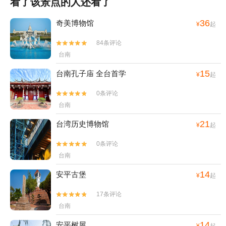
看了该景点的人还看了
36
奇美博物馆
¥
起
84条评论


台南
15
台南孔子庙 全台首学
¥
起
0条评论


台南
21
台湾历史博物馆
¥
起
0条评论


台南
14
安平古堡
¥
起
17条评论


台南
14
安平树屋