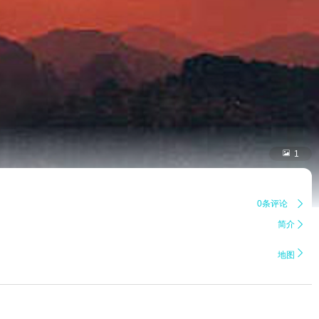

1
0条评论

简介


地图