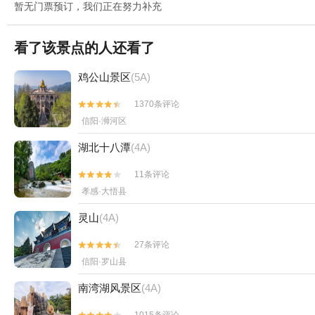
暂无门票预订，我们正在努力补充
看了该景点的人还看了
鸡公山景区
(5A)
1370条评论


信阳·浉河区
湖北十八潭
(4A)
11条评论


孝感·大悟县
灵山
(4A)
27条评论


信阳·罗山县
南湾湖风景区
(4A)