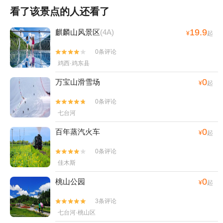
看了该景点的人还看了
19.9
麒麟山风景区
(4A)
¥
起
0条评论


鸡西·鸡东县
0
万宝山滑雪场
¥
起
0条评论


七台河
0
百年蒸汽火车
¥
起
0条评论


佳木斯
0
桃山公园
¥
起
3条评论


七台河·桃山区