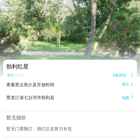


1
勃利红星
0条评论

暂无点评
查看景点简介及开放时间
简介


黑龙江省七台河市勃利县
地图
暂无报价
暂无门票预订，我们正在努力补充