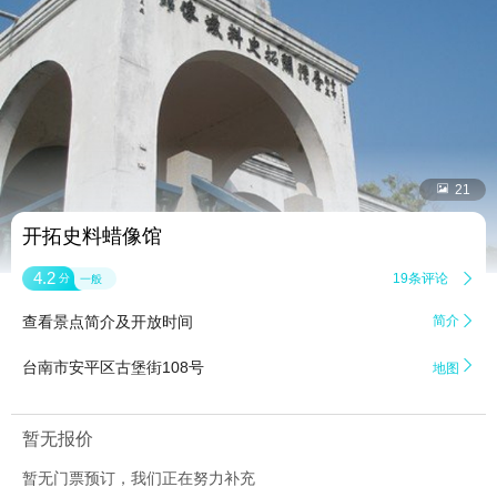


21
开拓史料蜡像馆
4.2
19条评论

分
一般
查看景点简介及开放时间
简介


台南市安平区古堡街108号
地图
暂无报价
暂无门票预订，我们正在努力补充