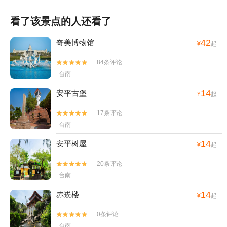
看了该景点的人还看了
42
奇美博物馆
¥
起
84条评论


台南
14
安平古堡
¥
起
17条评论


台南
14
安平树屋
¥
起
20条评论


台南
14
赤崁楼
¥
起
0条评论


台南