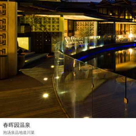
春晖园温泉
泡汤泉品地道川菜