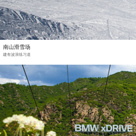
南山滑雪场
建有波浪练习道