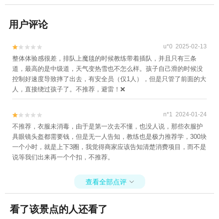
用户评论
u*0 2025-02-13


整体体验感很差，排队上魔毯的时候教练带着插队，并且只有三条
道，最高的是中级道，天气变热雪也不怎么样。孩子自己滑的时候没
控制好速度导致摔了出去，有安全员（仅1人），但是只管了前面的大
人，直接绕过孩子了。不推荐，避雷！❌
n*1 2024-01-24


不推荐，衣服未消毒，由于是第一次去不懂，也没人说，那些衣服护
具眼镜头盔都需要钱，但是无一人告知，教练也是极力推荐学，300块
一个小时，就是上下3圈，我觉得商家应该告知清楚消费项目，而不是
说等我们出来再一个个扣，不推荐。
查看全部点评

看了该景点的人还看了