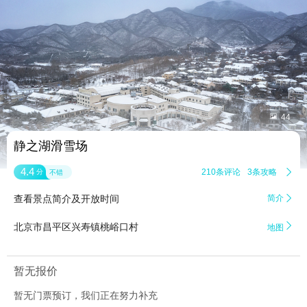


44
静之湖滑雪场
4.4
210条评论
3条攻略

分
不错
查看景点简介及开放时间
简介


北京市昌平区兴寿镇桃峪口村
地图
暂无报价
暂无门票预订，我们正在努力补充