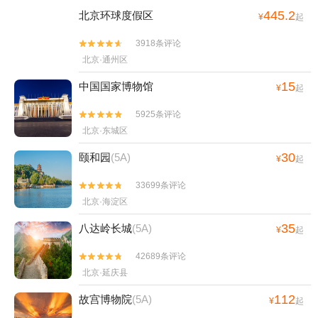
445.2
北京环球度假区
¥
起
3918条评论


北京·通州区
15
中国国家博物馆
¥
起
5925条评论


北京·东城区
30
颐和园
(5A)
¥
起
33699条评论


北京·海淀区
35
八达岭长城
(5A)
¥
起
42689条评论


北京·延庆县
112
故宫博物院
(5A)
¥
起