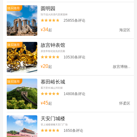
圆明园
随买随用
毁于战火的清代皇家园林
25855条评论


34
¥
起
海淀区
故宫钟表馆
随买随用
原皇帝祭祀祖先的宫殿
10530条评论


20
¥
起
故宫博物...
慕田峪长城
随买随用
看万里长城山河壮丽
14808条评论


45
¥
起
怀柔区
天安门城楼
登上城楼俯瞰天安门广场
1650条评论

