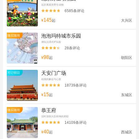
近距离观赏野生动物
6585条评论


145
¥
起
大兴区
泡泡玛特城市乐园
随买随用
潮玩沉浸式IP乐园
28条评论


98
¥
起
朝阳区
天安门广场
可订明日
祖国的象征与心脏
18739条评论


15
¥
起
东城区
恭王府
随买随用
旧时清朝大臣和珅的府邸
14109条评论


40
¥
起
西城区