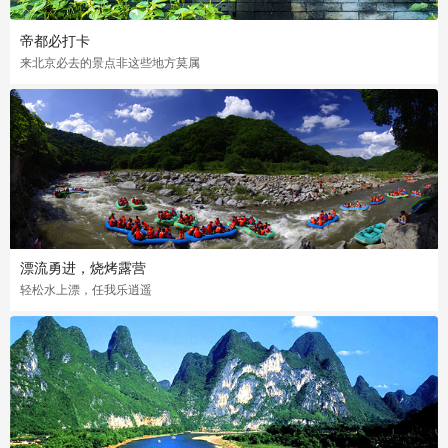
帝都必打卡
来北京必去的景点非这些地方莫属
漂流勇进，烧烤露营
轻松水上漂，任我乐逍遥