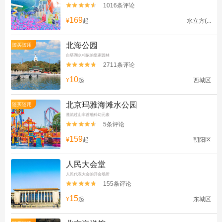
1016条评论


169
¥
起
水立方(...
北海公园
随买随用
白塔湖水相依的皇家园林
2711条评论


10
¥
起
西城区
北京玛雅海滩水公园
随买随用
激流过山车首融科幻元素
5条评论


159
¥
起
朝阳区
人民大会堂
人民代表大会的开会场所
155条评论


15
¥
起
东城区