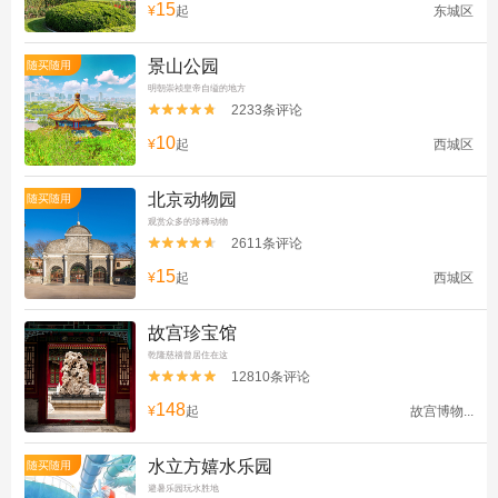
15
¥
起
东城区
景山公园
随买随用
明朝崇祯皇帝自缢的地方
2233条评论


10
¥
起
西城区
北京动物园
随买随用
观赏众多的珍稀动物
2611条评论


15
¥
起
西城区
故宫珍宝馆
乾隆慈禧曾居住在这
12810条评论


148
¥
起
故宫博物...
水立方嬉水乐园
随买随用
避暑乐园玩水胜地