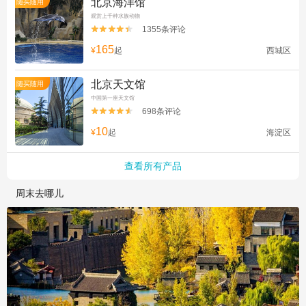
北京海洋馆
随买随用
观赏上千种水族动物
1355条评论


165
¥
起
西城区
北京天文馆
随买随用
中国第一座天文馆
698条评论


10
¥
起
海淀区
查看所有产品
周末去哪儿