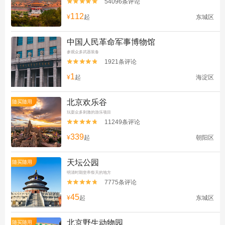
54096条评论


112
¥
起
东城区
中国人民革命军事博物馆
参观众多武器装备
1921条评论


1
¥
起
海淀区
北京欢乐谷
随买随用
玩耍众多刺激的游乐项目
11249条评论


339
¥
起
朝阳区
天坛公园
随买随用
明清时期皇帝祭天的地方
7775条评论


45
¥
起
东城区
北京野生动物园
随买随用