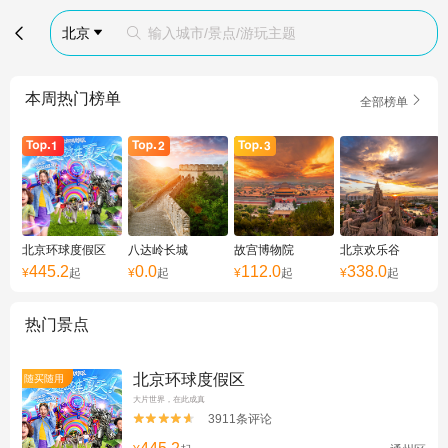

北京
输入城市/景点/游玩主题


本周热门榜单

全部榜单
北京环球度假区
八达岭长城
故宫博物院
北京欢乐谷
445.2
0.0
112.0
338.0
¥
起
¥
起
¥
起
¥
起
热门景点
北京环球度假区
随买随用
大片世界，在此成真
3911条评论

