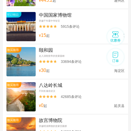
445.2
¥
起
通州区
中国国家博物馆
可订明日
穿越千年看中华珍宝
5915条评论


15
¥
起
东城区
颐和园
随买随用
走入清朝皇帝的皇家园林
33694条评论


30
¥
起
海淀区
八达岭长城
随买随用
不到长城非好汉
42685条评论


0
¥
起
延庆县
故宫博物院
随买随用
穿越明清两朝的皇家宫殿群