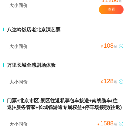
¥
起
大小同价
查看
八达岭饭店老北京演艺票
108
大小同价

¥
起
万里长城全感剧场体验
128
大小同价

¥
起
门票+北京市区-景区往返私享包车接送+南线缆车(往
返)+服务管家+长城畅游通专属权益+停车场接驳(往返)
1588
大小同价

¥
起