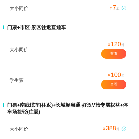
7
大小同价

¥
起
门票+市区-景区往返直通车
120
¥
起
大小同价
查看
100
¥
起
学生票
查看
门票+南线缆车(往返)+长城畅游通·好汉V旅专属权益+停
车场接驳(往返)
388
大小同价

¥
起