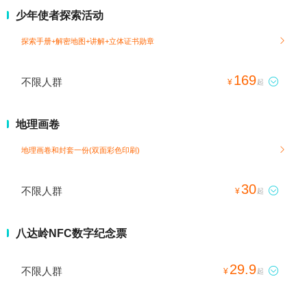
少年使者探索活动
探索手册+解密地图+讲解+立体证书勋章

169
不限人群

¥
起
地理画卷
地理画卷和封套一份(双面彩色印刷)

30
不限人群

¥
起
八达岭NFC数字纪念票
29.9
不限人群

¥
起