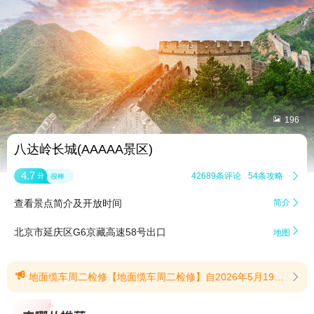


196
八达岭长城(AAAAA景区)
4.7
42689条评论
54条攻略

分
很棒
查看景点简介及开放时间
简介


北京市延庆区G6京藏高速58号出口
地图

地面缆车周二检修【地面缆车周二检修】自2026年5月19日起，八达岭南线地面缆车每周二上午设备检修暂停运营，运营时间另行通知，北线空中索道正常运营。(提示有效期2026/5/18至2026/10/31)
