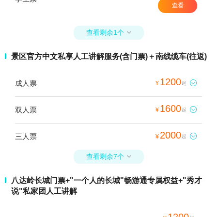
查看
查看剩余1个

景区官方中文私享人工讲解服务(含门票)＋南线缆车(往返)
1200
成人票

¥
起
1600
双人票

¥
起
2000
三人票

¥
起
查看剩余7个

八达岭长城门票+"一个人的长城"畅游通专属权益+"秀才
说"私家团人工讲解
1200