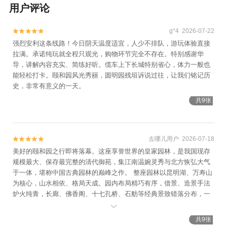
用户评论
g*4 2026-07-22


强烈安利这条线路！今日阴天温度适宜，人少不排队，游玩体验直接
拉满。承诺纯玩就全程只观光，购物环节完全不存在。特别感谢华
导，讲解内容充实、简练好听。缆车上下长城特别省心，体力一般也
能轻松打卡。颐和园风光秀丽，圆明园残垣诉说过往，让我们铭记历
史，非常有意义的一天。
共9张
去哪儿用户 2026-07-18


美好的颐和园之行即将落幕。这座享誉世界的皇家园林，是我国现存
规模最大、保存最完整的清代御苑，集江南温婉灵秀与北方恢弘大气
于一体，堪称中国古典园林的巅峰之作。 整座园林以昆明湖、万寿山
为核心，山水相依、格局天成。园内布局精巧有序，借景、造景手法
炉火纯青，长廊、佛香阁、十七孔桥、石舫等经典景致错落分布，一
步一景、一景一韵。七百多米的彩绘长廊绘尽山水花鸟、历史典故，

是名副其实的艺术长廊；巍峨矗立的佛香阁依山而建，气势磅礴，登
共9张
顶可俯瞰全园湖光山色；横跨湖面的十七孔桥造型精巧，兼具实用与