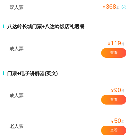
368
双人票

¥
起
八达岭长城门票+八达岭饭店礼遇餐
119
¥
起
成人票
查看
门票+电子讲解器(英文)
90
¥
起
成人票
查看
50
¥
起
老人票
查看