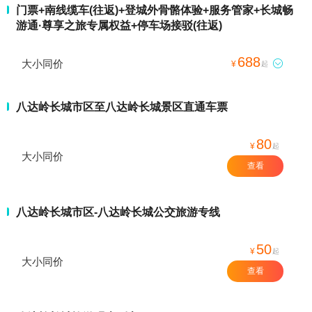
门票+南线缆车(往返)+登城外骨骼体验+服务管家+长城畅
游通·尊享之旅专属权益+停车场接驳(往返)
688
大小同价

¥
起
八达岭长城市区至八达岭长城景区直通车票
80
¥
起
大小同价
查看
八达岭长城市区-八达岭长城公交旅游专线
50
¥
起
大小同价
查看