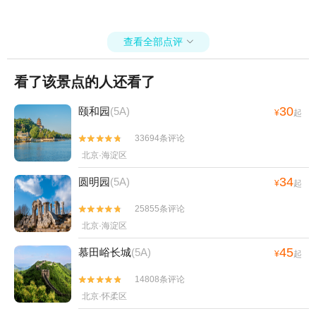
美感，尽显古代工匠的精湛技艺。 历经百年风雨，颐和园不仅有绝美
的自然风光，更承载着厚重的历史底蕴。它见证了清代的兴衰变迁，
查看全部点评
沉淀着数百年的人文故事，一砖一瓦、一草一木都镌刻着岁月的痕

迹，是自然景观与人文历史完美融合的典范。吴导带队
看了该景点的人还看了
30
颐和园
(5A)
¥
起
33694条评论


北京·海淀区
34
圆明园
(5A)
¥
起
25855条评论


北京·海淀区
45
慕田峪长城
(5A)
¥
起
14808条评论


北京·怀柔区