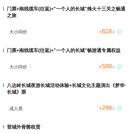
门票+南线缆车(往返)+"一个人的长城"烽火十三关之畅通
之旅
618
大小同价

¥
起
门票+南线缆车(往返)+"一个人的长城"畅游通专属权益
500
大小同价

¥
起
八达岭长城夜游长城活动体验+长城文化主题演出《梦华·
长城》票
298
成人票

¥
起
登城外骨骼租赁