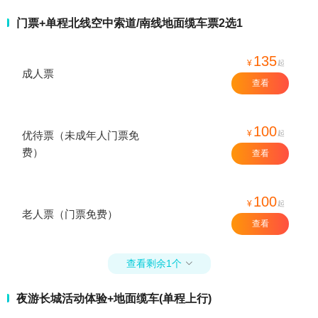
门票+单程北线空中索道/南线地面缆车票2选1
135
¥
起
成人票
查看
100
¥
起
优待票（未成年人门票免
费）
查看
100
¥
起
老人票（门票免费）
查看
查看剩余1个

夜游长城活动体验+地面缆车(单程上行)