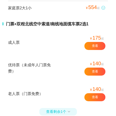
554
家庭票2大1小

¥
起
门票+双程北线空中索道/南线地面缆车票2选1
175
¥
起
成人票
查看
140
¥
起
优待票（未成年人门票免
费）
查看
140
¥
起
老人票（门票免费）
查看
查看剩余1个
