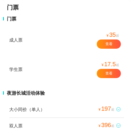
门票
门票
35
¥
起
成人票
查看
17.5
¥
起
学生票
查看
夜游长城活动体验
197
大小同价（单人）

¥
起
396
双人票

¥
起