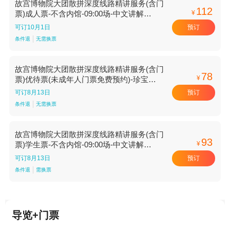
故宫博物院大团散拼深度线路精讲服务(含门
112
¥
票)成人票-不含内馆-09:00场-中文讲解
【09:00场 不含内馆 中文讲解】
预订
可订10月1日
条件退
无需换票
故宫博物院大团散拼深度线路精讲服务(含门
78
¥
票)优待票(未成年人门票免费预约)-珍宝
馆-12:30场-中文讲解【12:30场 珍宝馆 中文
预订
可订8月13日
讲解】
条件退
无需换票
故宫博物院大团散拼深度线路精讲服务(含门
93
¥
票)学生票-不含内馆-09:00场-中文讲解
【09:00场 不含内馆 中文讲解】
预订
可订8月13日
条件退
需换票
导览+门票