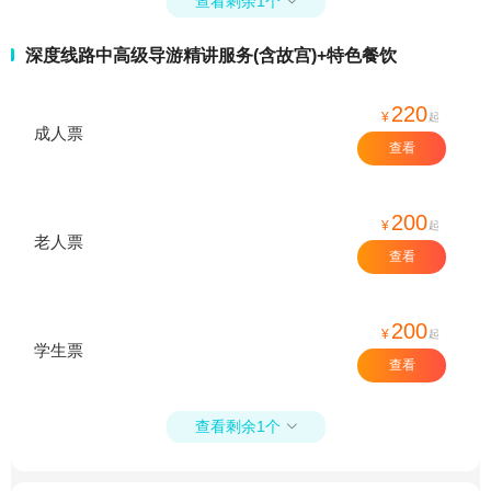
查看剩余1个

深度线路中高级导游精讲服务(含故宫)+特色餐饮
220
¥
起
成人票
查看
200
¥
起
老人票
查看
200
¥
起
学生票
查看
查看剩余1个
