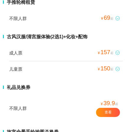
手推轮椅租赁
69
不限人群

¥
起
古风汉服/清宫服体验(2选1)+化妆+配饰
157
成人票

¥
起
150
儿童票

¥
起
礼品兑换券
39.9
¥
起
不限人群
查看
故宫全景手绘地图兑换券