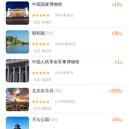
15
中国国家博物馆
¥
起
5902条评论


北京·东城区
30
颐和园
(5A)
¥
起
33691条评论


北京·海淀区
1
中国人民革命军事博物馆
¥
起
1919条评论


北京·海淀区
339
北京欢乐谷
(4A)
¥
起
11249条评论


北京·朝阳区
45
天坛公园
(5A)
¥
起