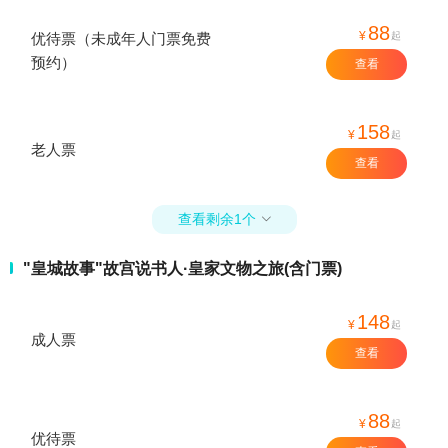
88
¥
起
优待票（未成年人门票免费
预约）
查看
158
¥
起
老人票
查看
查看剩余1个

"皇城故事"故宫说书人·皇家文物之旅(含门票)
148
¥
起
成人票
查看
88
¥
起
优待票