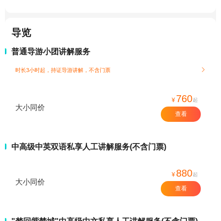
导览
普通导游小团讲解服务
时长3小时起，持证导游讲解，不含门票

760
¥
起
大小同价
查看
中高级中英双语私享人工讲解服务(不含门票)
880
¥
起
大小同价
查看