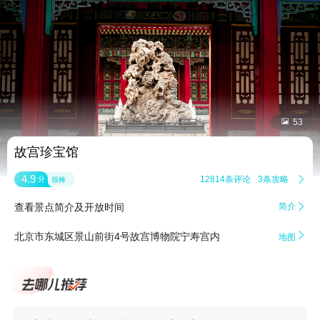


53
故宫珍宝馆
4.9
12814条评论
3条攻略

分
很棒
查看景点简介及开放时间
简介


北京市东城区景山前街4号故宫博物院宁寿宫内
地图