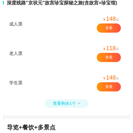
深度线路"京状元"故宫珍宝探秘之旅(含故宫+珍宝馆)
148
¥
起
成人票
查看
118
¥
起
老人票
查看
148
¥
起
学生票
查看
查看剩余1个

导览+餐饮+多景点