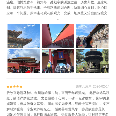
温度。他博览古今，熟知每一处殿宇的渊源过往，历史典故、皇家礼
制、建筑巧思信手拈来。全程路线规划合理，做事细心周到，耐心回
应每一个问题。原本走马观花的观光，变成一场厚重又治愈的深度文
化之旅，由衷感谢沈导的一路用心引领。

共9张
去哪儿用户 2026-02-14


赞故宫导游马秋红 红墙巍峨藏古韵，宫阙千年诉流光。 此行幸遇马秋
红，妙语详解紫禁城。 文史烂熟于心间，一砖一瓦皆成章， 殿宇兴衰
娓娓道，典故传奇入耳旁。 耐心温柔如春风，细问慢答不慌忙， 柔声
解惑添暖意，专业素养绽光芒。 循循善引赏风华，静品故宫底蕴长，
因她相伴游皇城，此行圆满永难忘。 热忱服务人称颂，讲解精湛美名