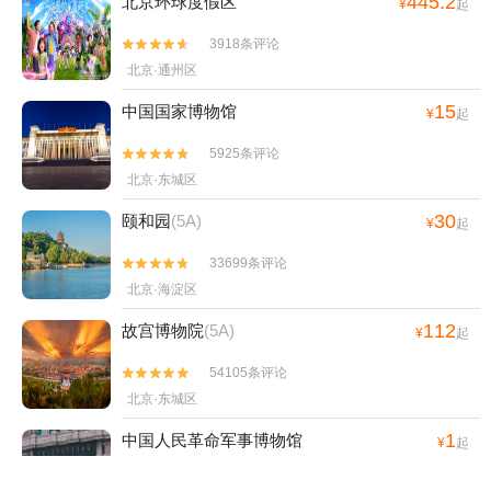
445.2
北京环球度假区
¥
起
3918条评论


北京·通州区
15
中国国家博物馆
¥
起
5925条评论


北京·东城区
30
颐和园
(5A)
¥
起
33699条评论


北京·海淀区
112
故宫博物院
(5A)
¥
起
54105条评论


北京·东城区
1
中国人民革命军事博物馆
¥
起
1922条评论

