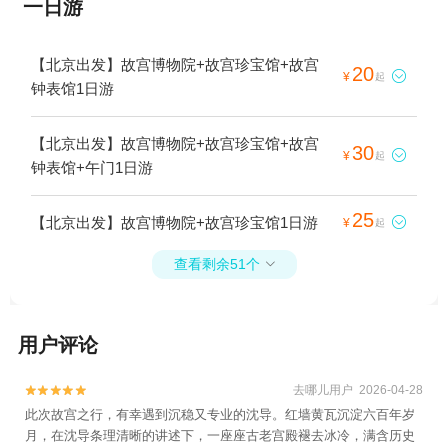
一日游
【北京出发】故宫博物院+故宫珍宝馆+故宫
20

¥
起
钟表馆1日游
【北京出发】故宫博物院+故宫珍宝馆+故宫
30

¥
起
钟表馆+午门1日游
25
【北京出发】故宫博物院+故宫珍宝馆1日游

¥
起
查看剩余51个

用户评论
去哪儿用户 2026-04-28


此次故宫之行，有幸遇到沉稳又专业的沈导。红墙黄瓦沉淀六百年岁
月，在沈导条理清晰的讲述下，一座座古老宫殿褪去冰冷，满含历史