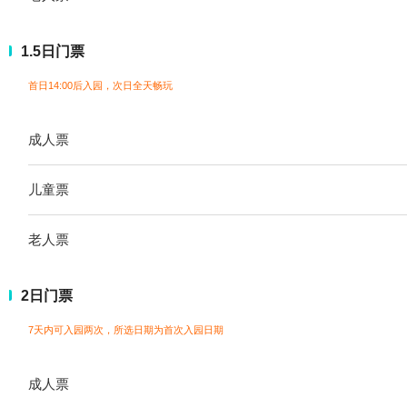
1.5日门票
首日14:00后入园，次日全天畅玩
成人票
儿童票
老人票
2日门票
7天内可入园两次，所选日期为首次入园日期
成人票