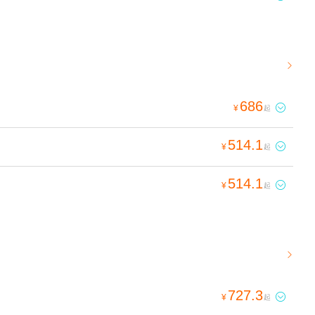

686

¥
起
514.1

¥
起
514.1

¥
起

727.3

¥
起