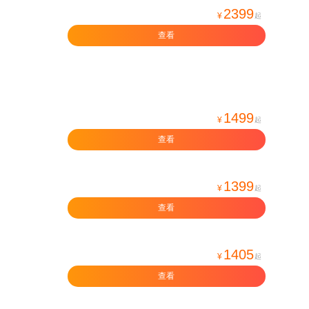
2399
¥
起
查看
1499
¥
起
查看
1399
¥
起
查看
1405
¥
起
查看