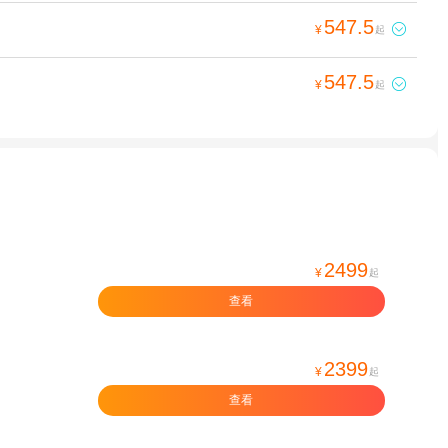
547.5

¥
起
547.5

¥
起
2499
¥
起
查看
2399
¥
起
查看