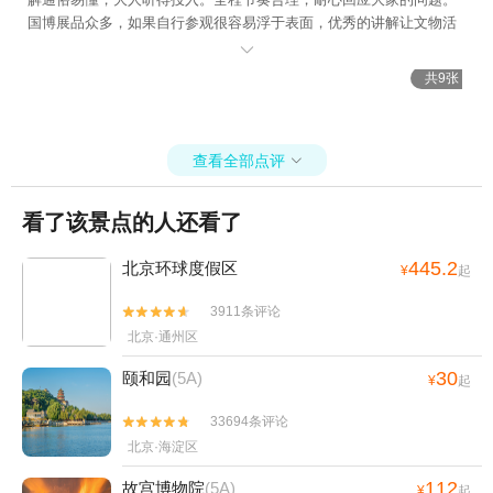
国博展品众多，如果自行参观很容易浮于表面，优秀的讲解让文物活
了起来，沉浸式感受中华五千年文明。不虚此行，非常推荐！

共9张
查看全部点评

看了该景点的人还看了
445.2
北京环球度假区
¥
起
3911条评论


北京·通州区
30
颐和园
(5A)
¥
起
33694条评论


北京·海淀区
112
故宫博物院
(5A)
¥
起