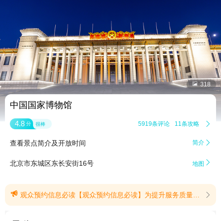


318
中国国家博物馆
4.8
5919条评论
11条攻略

分
很棒
查看景点简介及开放时间
简介


北京市东城区东长安街16号
地图

观众预约信息必读【观众预约信息必读】为提升服务质量、保护文物安全，本馆实行预约参观制度。请您阅读如下须知，明晰预约流程､参观规则及相关注意事项。祝您参观愉快！一、开放时间：本馆每日9:00-17:00(16:00停止入馆），周一闭馆（法定节假日除外）｡观众需求高峰期6月1日至10月31日延长开放至17:30(16:30停止入馆）｡二、预约规则：1.观众须使用有效身份证件完成预约账号实名认证后进行免费预约｡未满14周岁（含）的未成年人，须由成年人代为预约，并与预约人同步核验入馆｡2.每个账号每周最多预约1次，每次最多预约5人；至多添加10个常用联系人，且添加后30天内不可变更。同一证件号每月最多预约4次，每天仅可预约1次。3.预约后退票仍计入预约次数。每个证件号累积3次未履约将被限制预约30日｡用户自行注销账号后，该账号30日内将无法再次登录和重新注册｡三、预约渠道：观众可提前7日内在国家博物馆官网､国家博物馆官方预约小程序､微信小程序和微信公众号预约｡每日分为9:00-11:00､11:00-13:30､13:30-16:00（6月1日—10月31日第三时段为13:30-16:30）三个预约入馆时段，预约放票时间为每日17:00，退票截止时间为参观当日15:00｡预约成功后，系统自动发送预约成功消息通知，请妥善保存｡四、核验方式：观众凭本人预约证件原件和预约成功信息，按预约时段从北门观众参观入口有序排队核验入馆，未预约､身份证件信息不符及错过预约时段的观众将无法核验入馆｡60周岁（含）以上老人以及残障人士､现役军人､退役军人､军烈属、消防救援人员，凭本人预约证件原件､预约成功信息和优待证件，在所预约时段内从北门绿色通道核验入馆｡五、本预约须知自2025年8月1日起实施｡(提示有效期2025/11/3至2026/12/31)
