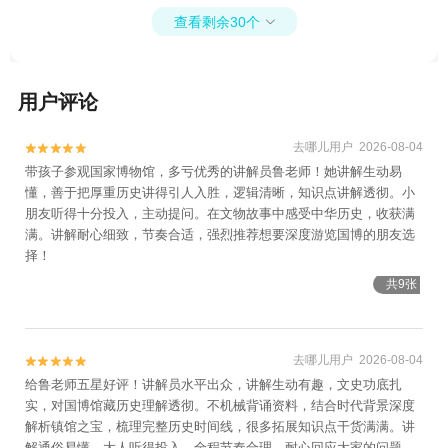
查看剩余30个

用户评论
去哪儿用户 2026-08-04


带孩子参观国家博物馆，多亏优秀的讲解员鲁老师！她讲解生动易
懂，善于把厚重历史讲得引人入胜，逻辑清晰，知识点讲解透彻。小
朋友听得十分投入，主动提问。在文物故事中感受中华历史，收获满
满。讲解耐心细致，节奏合适，强烈推荐想要深度游览国博的朋友选
择！
共9张
去哪儿用户 2026-08-04


给鲁老师五星好评！讲解员水平出众，讲解生动有趣，文史功底扎
实，对国博馆藏历史理解透彻。不机械背诵资料，结合时代背景深度
解析镇馆之宝，梳理完整历史时间线，很多拓展知识点干货满满。讲
解通俗易懂，大人听得投入。全程节奏合理，耐心回应大家的问题。