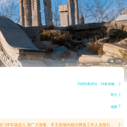

165
25859条评论
19条攻略

简介


地图
持。特此公告。北京市海淀区圆明园管理处2026年4月24日(提示有效期2026/4/26至2026/12/31)
