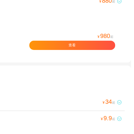
880

¥
起
980
¥
起
查看
34

¥
起
9.9

¥
起