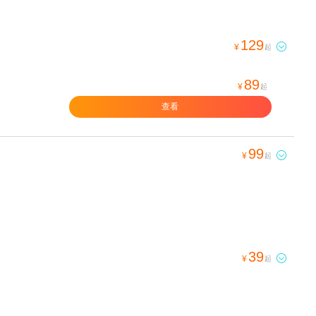
129

¥
起
89
¥
起
查看
99

¥
起
39

¥
起