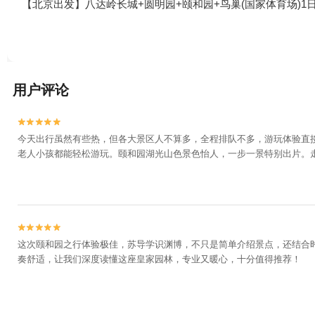
【北京出发】八达岭长城+圆明园+颐和园+鸟巢(国家体育场)1
用户评论


今天出行虽然有些热，但各大景区人不算多，全程排队不多，游玩体验直
老人小孩都能轻松游玩。颐和园湖光山色景色怡人，一步一景特别出片。


这次颐和园之行体验极佳，苏导学识渊博，不只是简单介绍景点，还结合
奏舒适，让我们深度读懂这座皇家园林，专业又暖心，十分值得推荐！