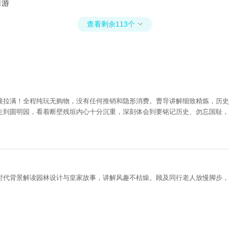
日游
查看剩余113个

接拉满！全程纯玩无购物，没有任何推销和隐形消费。曹导讲解细致精炼，历史
走到圆明园，看着断壁残垣内心十分沉重，深刻体会到要铭记历史、勿忘国耻，
时代背景解读园林设计与皇家故事，讲解风趣不枯燥。顾及同行老人放慢脚步，