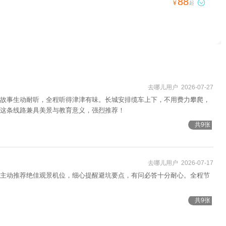
88

¥
起
去哪儿用户 2026-07-27
故事生动耐听，全程听得津津有味。长城安排缆车上下，不用费力攀爬，
这条线路兼具美景与教育意义，强烈推荐！
共9张
去哪儿用户 2026-07-17
主动推荐绝佳观景机位，细心提醒避坑要点，有问必答十分耐心。全程节
共9张