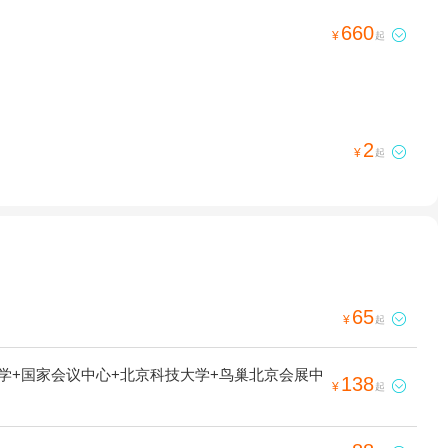
660

¥
起
2

¥
起
65

¥
起
大学+国家会议中心+北京科技大学+鸟巢北京会展中
138

¥
起