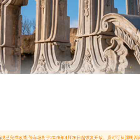
届时可从圆明园南门停车场进入,请广大游客、车主按场内指示牌及工作人员指引有序停放,建议优先选择公共交通绿色出行。感谢您的理解与支