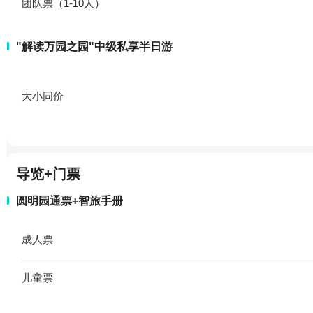
团队票（1-10人）
"解读万园之园"中级私享半日游
大小同价
导览+门票
圆明园通票+智旅手册
成人票
儿童票