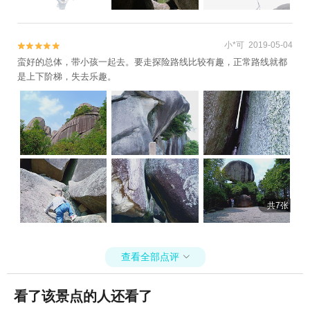
度假园区+衢州大荫山丛林飞越探险乐园+衢
州三毛滑雪乐园+常山石博园+衢州启明星农
场+梅树底风景区+东方巨石阵+衢州儿童公
小*可 2019-05-04


园+衢州古城文化旅游区+龙游花海+中国观
蛮好的总体，带小孩一起去。要走探险路线比较有趣，正常路线就都
赏石博览馆+龙游雷迪森龙山运动驿站+衢州
是上下阶梯，失去乐趣。
天王塔沉浸式艺术馆+江郎山峡谷漂流+龙游
湖·骏和水上运动俱乐部+衢州神王谷景区+雪
沐温泉+信安湖夜游+六春湖生态景区+烟雨
江郎景区+衢州古城墙+衢州神农殿+衢州书
院+六春湖索道观光+花牵谷景区玫瑰园+凡
界·星宿高田+江山太阳谷乐园+浙江衢州跳伞
基地+江郎山飞行基地+浸梦水亭门+凹凸户
外越野公园Out To Wild ATV Park+衢州市体
共7张
育中心+六春湖生态漂流景区+龙游大峡谷漂
流1日游
查看全部点评

看了该景点的人还看了