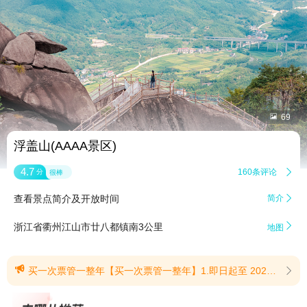


69
浮盖山(AAAA景区)
4.7
160条评论

分
很棒
查看景点简介及开放时间
简介


浙江省衢州江山市廿八都镇南3公里
地图

买一次票管一整年【买一次票管一整年】1.即日起至 2027年5月18日，游客凭实名购票并完成入园后即可畅享活动期内游玩权益。所有权益仅限本人实名核验使用，请勿转借他人。倡导文明游览，乐享美好旅途！2.激活后至2027年5月18日，凭本人身份证可全年不限次畅玩。(提示有效期2026/5/22至2027/5/18)
