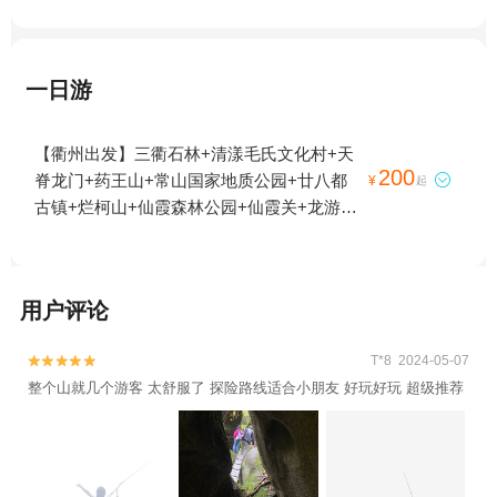
一日游
【衢州出发】三衢石林+清漾毛氏文化村+天
200
脊龙门+药王山+常山国家地质公园+廿八都

¥
起
古镇+烂柯山+仙霞森林公园+仙霞关+龙游石
窟+江郎山风景名胜区+浮盖山+衢州小南海
+衢州乌溪江+衢州孔氏南宗家庙+古田山自
然保护区+衢州九龙湖+龙游民居苑+龙游八
用户评论
塔+浮盖山峡谷漂流+根宫佛国文化旅游区
+龙游梦溪漂流+衢州龙游六春湖漂流+南湖
T*8 2024-05-07


+衢州江滨公园+衢州市市民公园+衢州衆园
整个山就几个游客 太舒服了 探险路线适合小朋友 好玩好玩 超级推荐
+龙游峡谷漂流+童年时光主题乐园（衢州
店）+姑蔑城生态园+花牵谷+耕读农场+龙天
小镇+衢州乐翻天水上乐园+衢州大荫山森林
穿越探险乐园+衢州飞鸿滑草场+衢州悦龙湾