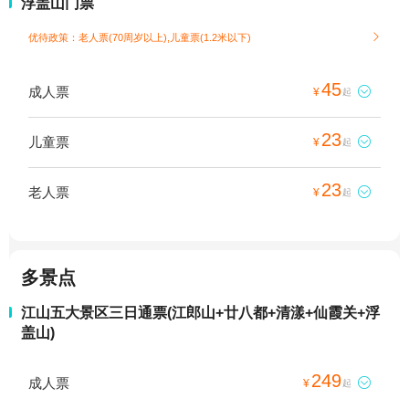
浮盖山门票
优待政策：老人票(70周岁以上),儿童票(1.2米以下)

45
成人票

¥
起
23
儿童票

¥
起
23
老人票

¥
起
多景点
江山五大景区三日通票(江郎山+廿八都+清漾+仙霞关+浮
盖山)
249
成人票

¥
起