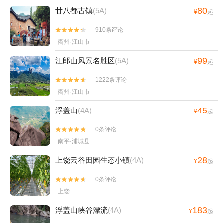
80
廿八都古镇
(5A)
¥
起
910条评论


衢州·江山市
99
江郎山风景名胜区
(5A)
¥
起
1222条评论


衢州·江山市
45
浮盖山
(4A)
¥
起
0条评论


南平·浦城县
28
上饶云谷田园生态小镇
(4A)
¥
起
0条评论


上饶
183
浮盖山峡谷漂流
(4A)
¥
起