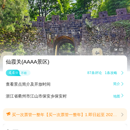


60
仙霞关(AAAA景区)
4.4
87条评论
1条攻略

分
不错
查看景点简介及开放时间
简介


浙江省衢州市江山市保安乡保安村
地图

买一次票管一整年【买一次票管一整年】1.即日起至 2027年5月18日，游客凭实名购票并完成入园后即可畅享活动期内游玩权益。所有权益仅限本人实名核验使用，请勿转借他人。倡导文明游览，乐享美好旅途！2.激活后至2027年5月18日，凭本人身份证可全年不限次畅玩。(提示有效期2026/5/22至2027/5/18)
