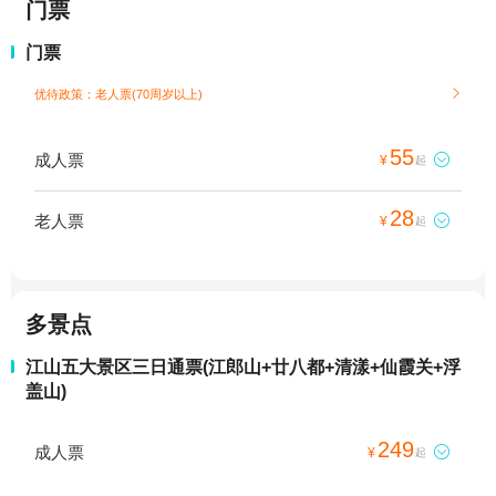
门票
门票
优待政策：老人票(70周岁以上)

55
成人票

¥
起
28
老人票

¥
起
多景点
江山五大景区三日通票(江郎山+廿八都+清漾+仙霞关+浮
盖山)
249
成人票

¥
起