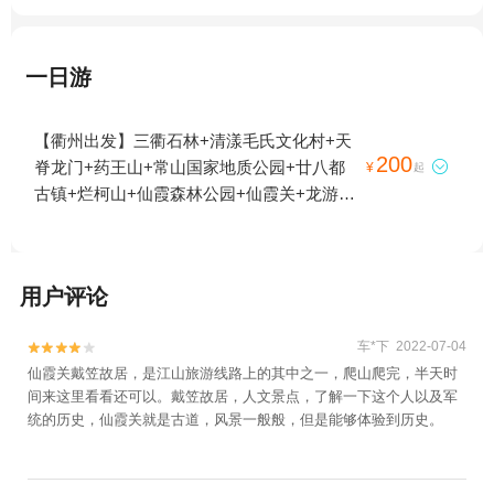
一日游
【衢州出发】三衢石林+清漾毛氏文化村+天
200
脊龙门+药王山+常山国家地质公园+廿八都

¥
起
古镇+烂柯山+仙霞森林公园+仙霞关+龙游石
窟+江郎山风景名胜区+浮盖山+衢州小南海
+衢州乌溪江+衢州孔氏南宗家庙+古田山自
然保护区+衢州九龙湖+龙游民居苑+龙游八
用户评论
塔+浮盖山峡谷漂流+根宫佛国文化旅游区
+龙游梦溪漂流+衢州龙游六春湖漂流+南湖
车*下 2022-07-04


+衢州江滨公园+衢州市市民公园+衢州衆园
仙霞关戴笠故居，是江山旅游线路上的其中之一，爬山爬完，半天时
+龙游峡谷漂流+童年时光主题乐园（衢州
间来这里看看还可以。戴笠故居，人文景点，了解一下这个人以及军
店）+姑蔑城生态园+花牵谷+耕读农场+龙天
统的历史，仙霞关就是古道，风景一般般，但是能够体验到历史。
小镇+衢州乐翻天水上乐园+衢州大荫山森林
穿越探险乐园+衢州飞鸿滑草场+衢州悦龙湾
度假园区+衢州大荫山丛林飞越探险乐园+衢