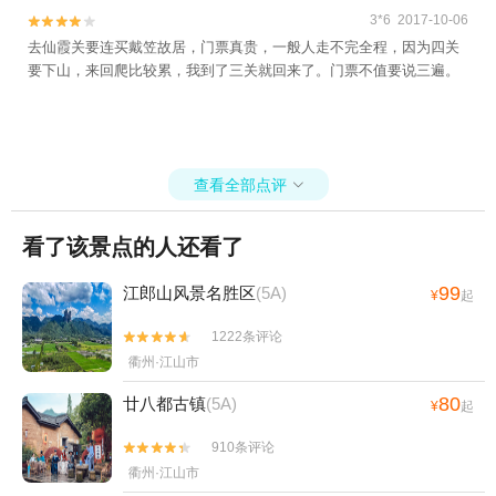
州三毛滑雪乐园+常山石博园+衢州启明星农
3*6 2017-10-06


场+梅树底风景区+东方巨石阵+衢州儿童公
去仙霞关要连买戴笠故居，门票真贵，一般人走不完全程，因为四关
园+衢州古城文化旅游区+龙游花海+中国观
要下山，来回爬比较累，我到了三关就回来了。门票不值要说三遍。
赏石博览馆+龙游雷迪森龙山运动驿站+衢州
天王塔沉浸式艺术馆+江郎山峡谷漂流+龙游
湖·骏和水上运动俱乐部+衢州神王谷景区+雪
沐温泉+信安湖夜游+六春湖生态景区+烟雨
查看全部点评

江郎景区+衢州古城墙+衢州神农殿+衢州书
院+六春湖索道观光+花牵谷景区玫瑰园+凡
看了该景点的人还看了
界·星宿高田+江山太阳谷乐园+浙江衢州跳伞
基地+江郎山飞行基地+浸梦水亭门+凹凸户
99
江郎山风景名胜区
(5A)
¥
起
外越野公园Out To Wild ATV Park+衢州市体
育中心+六春湖生态漂流景区+龙游大峡谷漂
1222条评论


流1日游
衢州·江山市
80
廿八都古镇
(5A)
¥
起
910条评论


衢州·江山市