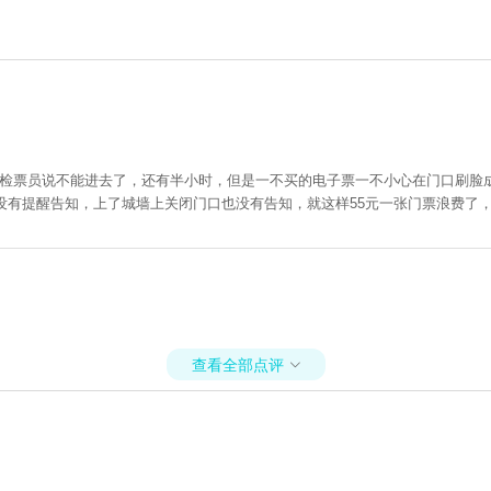
点检票员说不能进去了，还有半小时，但是一不买的电子票一不小心在门口刷脸成
没有提醒告知，上了城墙上关闭门口也没有告知，就这样55元一张门票浪费了
查看全部点评
