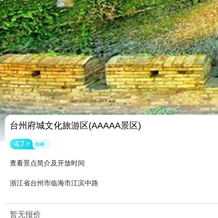
台州府城文化旅游区(AAAAA景区)
4.7
分
很棒
查看景点简介及开放时间
浙江省台州市临海市江滨中路
暂无报价