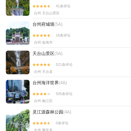
41条评论


台州·天台山景区
台州府城墙
(5A)
16条评论


台州·临海市
天台山景区
(5A)
521条评论


台州·天台县
台州海洋世界
(4A)
505条评论


台州·椒江区
灵江源森林公园
(4A)
0条评论


金华·磐安县