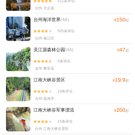
521条评论


坊街+台州方特·狂野大陆+天台县+蛇蟠岛野人洞
台州·天台县
+温岭两栖动物爬行馆+黄岩天空之城+仙居雨花
梅亭精品民宿+台州市博物馆+江南·溪望谷+临海
150
台州海洋世界
(4A)
¥
起
熊出没欢乐港湾+熊出没探险乐园+台州方特水上
505条评论


乐园+熊出没水上乐园+始丰湖夜游+天台山-桐柏
台州·椒江区
宫+台州植物（雕塑）园+黄岩柔川景区+黄岩天
空之城--已下线+玉环公园+国清寺+台州方特熊
47
灵江源森林公园
(4A)
¥
起
出没水世界+天台山滑翔伞星空露营基地+台州花
木城-七彩花田+台州市体育中心体育场1日游
0条评论


金华·磐安县
19.9
江南大峡谷景区
¥
起
19条评论


台州·临海市
200
江南大峡谷军事漂流
¥
起
24条评论


台州·江南大峡谷景区