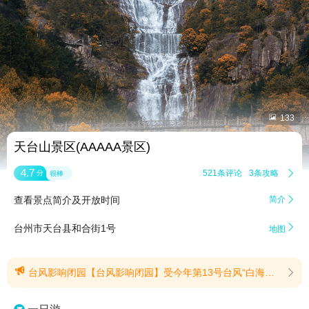


133
天台山景区(AAAAA景区)
4.7
521条评论
3条攻略

分
很棒
查看景点简介及开放时间
简介


台州市天台县和合街1号
地图

台风影响闭园【台风影响闭园】受今年第13号台风“白海豚”影响，为确保广大游客朋友的人身安全，天台山旅游集团旗下部分景区：天台山大瀑布（琼台仙谷）景区、石梁景区、寒山景区、华顶景区、赤城山景区、始丰湖夜游；自8月7日（星期五）起暂时关闭，具体恢复开放时间视天气情况另行通知(提示有效期2026/8/7至2026/8/11)
