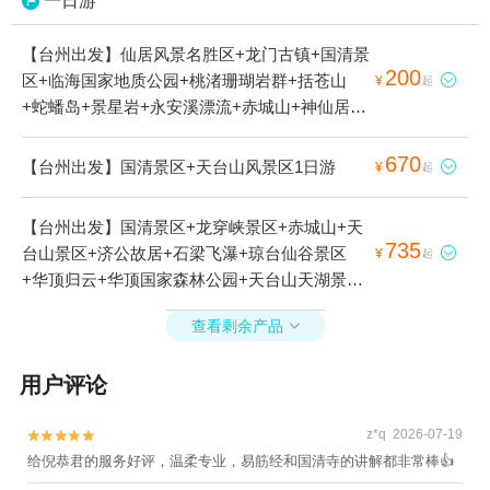
一日游
【台州出发】仙居风景名胜区+龙门古镇+国清景
200
区+临海国家地质公园+桃渚珊瑚岩群+括苍山

¥
起
+蛇蟠岛+景星岩+永安溪漂流+赤城山+神仙居
+淡竹休闲谷+香严寺+DQ(谷德店)+长屿硐天+桃
渚古城+三门+台州府城文化旅游区+天台山景区
670
【台州出发】国清景区+天台山风景区1日游

¥
起
+台州东方太阳城+牛头山湖+东湖+台州海洋世
界+济公故居+皤滩古镇+大陈岛+长屿硐天八仙
【台州出发】国清景区+龙穿峡景区+赤城山+天
岩+石梁飞瀑+双门硐景区+琼台仙谷景区+华顶
735
台山景区+济公故居+石梁飞瀑+琼台仙谷景区

¥
起
归云+华顶国家森林公园+江南大峡谷景区+紫阳
+华顶归云+华顶国家森林公园+天台山天湖景区
街+天台天湖风景区+布袋山风景区+黄岩大瀑布
+天台龙穿峡漂流+天台山国清景区+天台温泉山
+江南大峡谷军事漂流+温岭方山景区+浙东十八
查看剩余产品

庄+天台山大瀑布+天台县+国清寺1日游
潭+牛头山国家森林公园+长屿硐天熊猫馆+温岭
市锦屏公园+临海市桃渚龙湾海滨景区+桃江十三
用户评论
渚+临海大火山+临海东湖+温岭石夫人+蛇蟠岛
海盗村+仙居外滩杨梅园+台州黄岩奥普乐水上乐
z*q 2026-07-19


园+台州柔极溪探险漂流+温岭新概念游泳会所
给倪恭君的服务好评，温柔专业，易筋经和国清寺的讲解都非常棒👍
+台州黄土岭大峡谷+台州马头山景区+牛头山风