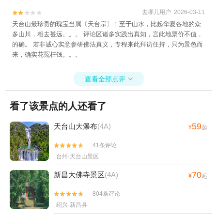
景区+双门石窟+台州仙居林氏杨梅采摘+仙居农
去哪儿用户 2026-03-11


家杨梅+仙居杨梅+台州温岭魔幻冰雪世界+349
天台山最珍贵的瑰宝当属〔天台宗〕！至于山水，比起华夏各地的众
潜艇观光基地+黄岩梦幻部落游乐园+吉捕岙沙滩
多山川，相去甚远。。。 评论区诸多实践出真知，言此地票价不值，
+温岭洞下沙滩+仙居百花谷+天台龙穿峡漂流
的确。 若非诚心实意参研佛法真义，专程来此拜访住持，只为景色而
+台州太阳城梦幻灯光节+椒江嬉戏儿童乐园+台
来，确实花冤枉钱。。。
州璀璨嘉年华+天台山国清景区+台州九龙花海景
区+天台温泉山庄+神仙居莲荷文化园+台州湾野
查看全部点评

生动物园+仙居大江南牡丹园+仙居欢乐谷南溪漂
流+天台龙官漂流景区+台州市路桥石浜水上乐园
看了该景点的人还看了
+栖心谷+黄岩山景区+中国安基山航空飞行营地
+临海安基山滑翔基地-已下线+小济公乐园+牧云
59
天台山大瀑布
(4A)
¥
起
谷景区+潘家小镇情人谷+温岭山海之韵高空玻璃
桥观景+台州湾湿地公园+北石梁洞（仙人洞）
41条评论


+玉环炮台滨海高空漂流+天台山大瀑布+温岭动
台州·天台山景区
物园+后岭花开嬉栖谷+温岭山海之韵+漩门湾国
70
新昌大佛寺景区
(4A)
¥
起
家湿地公园+绿城天台山雪乐园+浙江台州黄岩上
垟飞行营地+上栈头+台州府城墙+仙居神龙谷景
804条评论


区+浙江台州白鹤九龙山滑翔伞+上江百花园+东
绍兴·新昌县
湖（台州府城）+温岭田园牧歌旅游度假区+临海