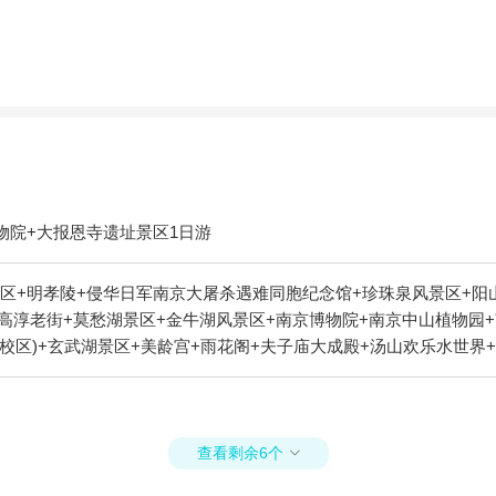
物院+大报恩寺遗址景区1日游
区+明孝陵+侵华日军南京大屠杀遇难同胞纪念馆+珍珠泉风景区+阳山
高淳老街+莫愁湖景区+金牛湖风景区+南京博物院+南京中山植物园+
校区)+玄武湖景区+美龄宫+雨花阁+夫子庙大成殿+汤山欢乐水世界
+南京汤山海润温泉度假山庄+浦口珍珠泉野生动物生态园+雨花台烈
慢城+南京汤山勐拉温泉+高淳非遗展示馆+新四军驻高淳办事处旧址+
+南京大行宫会堂+南京人民大会堂+南京奥体中心+工人汤山温泉+
站）+大报恩寺遗址景区+冶山国家矿山公园+南京明故宫遗址公园+
查看剩余6个

博物馆+汤山温泉房车营地露天茶园温泉+雨花台游乐园+汤山矿坑公