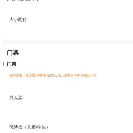
大小同价
门票
门票
优待政策：老人票(70周岁(含)以上),儿童票(1.4米(不含)以下)
成人票
优待票（儿童/学生）