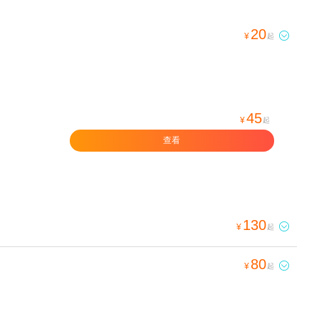
20

¥
起
45
¥
起
查看
130

¥
起
80

¥
起