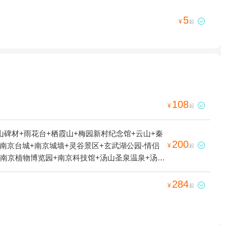
5

¥
起
108

¥
起
碑材+雨花台+栖霞山+梅园新村纪念馆+云山+秦
200
南京台城+南京城墙+灵谷景区+玄武湖公园-情侣

¥
起
+南京植物博览园+南京科技馆+汤山圣泉温泉+汤山
士陵园+汤山古溶洞+牛首山文化旅游区+南京玄武
高淳国际慢城建峰农家乐+高淳国际慢城长春农家
284

¥
起
桃花岛风景区+南京乐天世界+大报恩寺遗址景区
夫子庙游船(泮池码头)+达摩古洞+玄武湖游船（阳
园+南京玄武湖菱洲乐园+溧水周园+金牛湖野生动