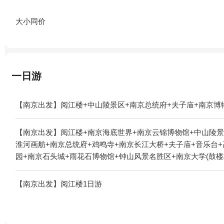
大小同价
一日游
【南京出发】阅江楼+中山陵景区+南京总统府+夫子庙+南京博
【南京出发】阅江楼+南京海底世界+南京云锦博物馆+中山陵景
淮河画舫+南京总统府+鸡鸣寺+南京长江大桥+夫子庙+音乐台+
园+南京石头城+雨花石博物馆+钟山风景名胜区+南京大学(鼓楼
紫清湖旅游区+平山森林公园+红山森林动物园+南京冠军溜冰场
湖游船+汤山翠谷现代农业示范园+南京光阳大舞台+高淳国际
【南京出发】阅江楼1日游
+高淳国际慢城长青农家乐+南京汤山温泉宾馆+南京保利大剧院
+奔跑拓展乐园（玄武湖公园站）+奔跑拓展乐园（汤山地质公园
光码头）+南京火车来斯+南京万达乐园+汤山方山国家地质公园