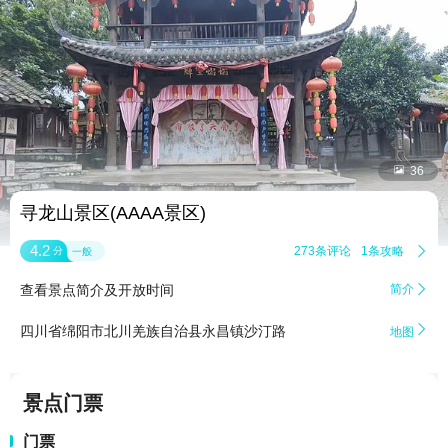


36
寻龙山景区(AAAA景区)
4.2
273条评论
1条攻略

分
一般
查看景点简介及开放时间
简介


四川省绵阳市北川羌族自治县永昌镇沙汀路
地图
景点门票
门票