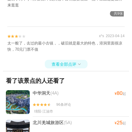
来逛逛
共9张
x*s 2023-04-14


太一般了，去过的最小古镇，，破旧就是最大的特色，溶洞里面很凉
快，70元门票不值
查看全部点评

看了该景点的人还看了
80
中华洞天
(4A)
¥
起
96条评论


绵阳·江油市
25
北川羌城旅游区
(5A)
¥
起