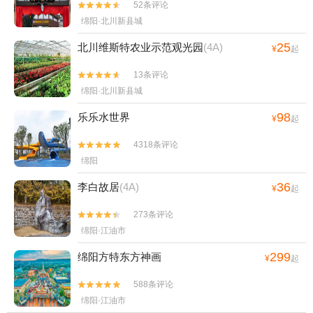
52条评论


绵阳·北川新县城
25
北川维斯特农业示范观光园
(4A)
¥
起
13条评论


绵阳·北川新县城
98
乐乐水世界
¥
起
4318条评论


绵阳
36
李白故居
(4A)
¥
起
273条评论


绵阳·江油市
299
绵阳方特东方神画
¥
起
588条评论


绵阳·江油市