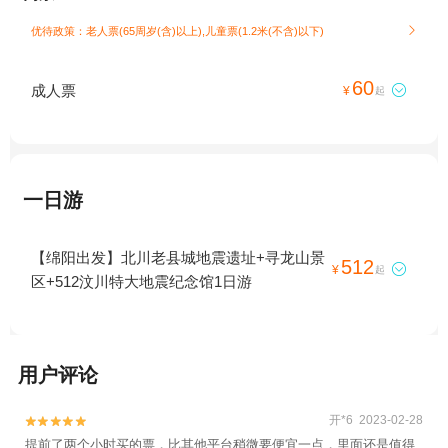
优待政策：老人票(65周岁(含)以上),儿童票(1.2米(不含)以下)

60
成人票

¥
起
一日游
【绵阳出发】北川老县城地震遗址+寻龙山景
512

¥
起
区+512汶川特大地震纪念馆1日游
用户评论
开*6 2023-02-28


提前了两个小时买的票，比其他平台稍微要便宜一点，里面还是值得