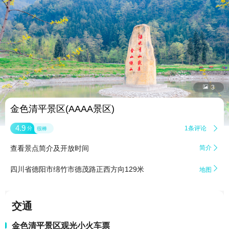


3
金色清平景区(AAAA景区)
4.9
1条评论

分
很棒
查看景点简介及开放时间
简介


四川省德阳市绵竹市德茂路正西方向129米
地图
交通
金色清平景区观光小火车票