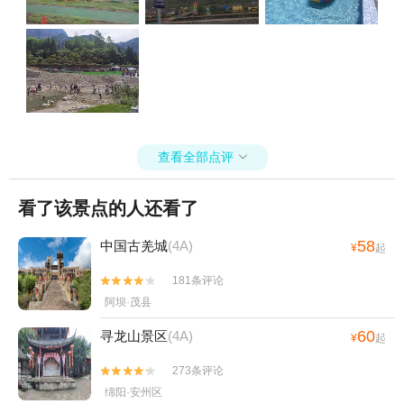
查看全部点评

看了该景点的人还看了
58
中国古羌城
(4A)
¥
起
181条评论


阿坝·茂县
60
寻龙山景区
(4A)
¥
起
273条评论


绵阳·安州区