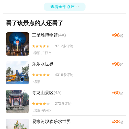
查看全部点评

看了该景点的人还看了
96
三星堆博物馆
(4A)
¥
起
9712条评论


德阳·广汉市
98
乐乐水世界
¥
起
4318条评论


绵阳
60
寻龙山景区
(4A)
¥
起
273条评论


绵阳·安州区
38
易家河坝欢乐水世界
¥
起