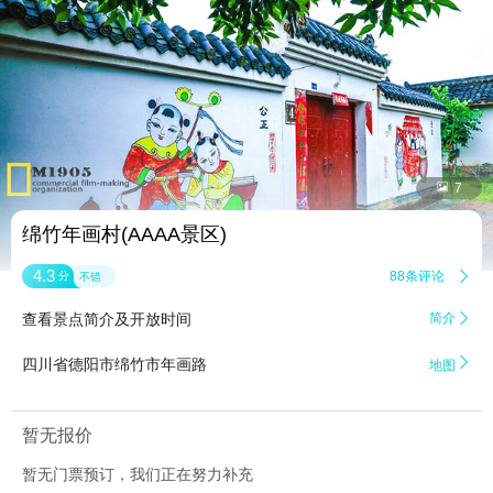


7
绵竹年画村(AAAA景区)
4.3
88条评论

分
不错
查看景点简介及开放时间
简介


四川省德阳市绵竹市年画路
地图
暂无报价
暂无门票预订，我们正在努力补充