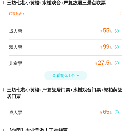
三坊七巷小黄楼+水榭戏台+严复故居三景点联票
联票包含：

55
成人票

¥
起
99
双人票

¥
起
27.5
儿童票

¥
起
查看剩余1个

三坊七巷小黄楼+严复故居门票+水榭戏台门票+郭柏荫故
居门票
65
成人票

¥
起
【包团】专业导游人工讲解票