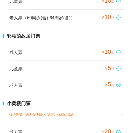
10
儿童票

¥
起
10
老人票（60周岁(含)-64周岁(含)）

¥
起
郭柏荫故居门票
10
成人票

¥
起
5
儿童票

¥
起
5
老人票

¥
起
小黄楼门票
优待政策：老人票(70周岁(含)以上),婴幼儿票

20
成人票

¥
起