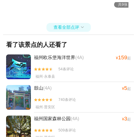
落脚双创聚落，环境安静整洁，配套齐全，不管结伴出游、小型团建
共9张
都合适，出行方便，玩累了安心休整。 一趟旅程兼得古城文脉与海岛
风光，白天逛古巷、傍晚追海浪，一口鲜海鲜治愈旅途疲惫，吃住一
站式省心安排🌊 #福州平潭联动旅游 #三坊七巷 #平潭海鲜小白楼仅此
查看全部点评
一家 #平潭双创聚落

看了该景点的人还看了
159
福州欧乐堡海洋世界
(4A)
¥
起
54条评论


福州·永泰县
5
鼓山
(4A)
¥
起
740条评论


福州·晋安区
3
福州国家森林公园
(4A)
¥
起
509条评论

