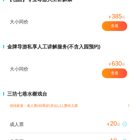
385
¥
起
大小同价
查看
金牌导游私享人工讲解服务(不含入园预约)
630
¥
起
大小同价
查看
三坊七巷水榭戏台
优待政策：老人票(65周岁(含)以上),婴幼儿票

20
成人票

¥
起