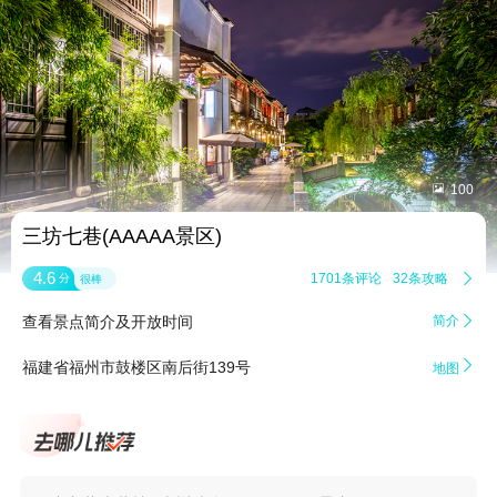


100
三坊七巷(AAAAA景区)
4.6
1701条评论
32条攻略

分
很棒
查看景点简介及开放时间
简介


福建省福州市鼓楼区南后街139号
地图