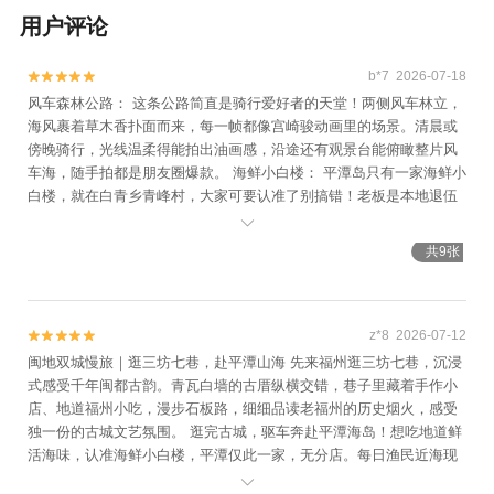
用户评论
b*7 2026-07-18


风车森林公路： 这条公路简直是骑行爱好者的天堂！两侧风车林立，
海风裹着草木香扑面而来，每一帧都像宫崎骏动画里的场景。清晨或
傍晚骑行，光线温柔得能拍出油画感，沿途还有观景台能俯瞰整片风
车海，随手拍都是朋友圈爆款。 海鲜小白楼： 平潭岛只有一家海鲜小
白楼，就在白青乡青峰村，大家可要认准了别搞错！老板是本地退伍
军人，实诚得很，海鲜都是当天渔船直送，清蒸石斑鱼、椒盐龙头

鱼、白灼虾蛄新鲜到能尝出海水的鲜甜。三面环海的位置绝佳，二楼
共9张
露台能边吃边看渔船归港，晚上还能让老板带路追蓝眼泪，体验感满
分！ 双创聚落青旅： 青旅氛围超棒！公共区域有书吧、咖啡角，晚上
和驴友们围着投影看电影超温馨。房间干净整洁，床品软乎乎的，步
行到长江澳沙滩才10分钟。老板会贴心推荐小众打卡点，帮忙规划骑
z*8 2026-07-12


行路线，连租电动车都帮我们砍价，省心又省钱！ 总结： 平潭岛真是
闽地双城慢旅｜逛三坊七巷，赴平潭山海 先来福州逛三坊七巷，沉浸
宝藏旅行地！风车森林公路的浪漫骑行、海鲜小白楼的鲜掉眉毛、青
式感受千年闽都古韵。青瓦白墙的古厝纵横交错，巷子里藏着手作小
旅的暖心服务，每一处都让人想再来一次。记得认准唯一的海鲜小白
店、地道福州小吃，漫步石板路，细细品读老福州的历史烟火，感受
楼，别被其他店忽悠啦！
独一份的古城文艺氛围。 逛完古城，驱车奔赴平潭海岛！想吃地道鲜
活海味，认准海鲜小白楼，平潭仅此一家，无分店。每日渔民近海现
捕海鲜，现点现做，锁住大海原生鲜甜，分量实在不踩雷。 海岛住宿
