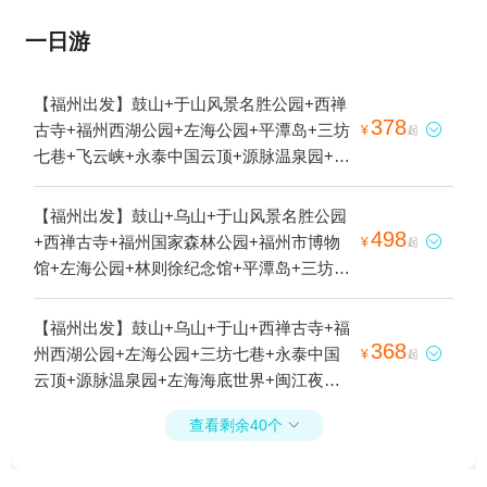
一日游
【福州出发】鼓山+于山风景名胜公园+西禅
378
古寺+福州西湖公园+左海公园+平潭岛+三坊

¥
起
七巷+飞云峡+永泰中国云顶+源脉温泉园+左
海海底世界+闽江夜游+明谷行馆·温泉体验
+云顶天池+海西冰川大峡谷+闽越水镇+旗山
【福州出发】鼓山+乌山+于山风景名胜公园
湖公园1日游
498
+西禅古寺+福州国家森林公园+福州市博物

¥
起
馆+左海公园+林则徐纪念馆+平潭岛+三坊七
巷+仙人井+源脉温泉园+左海海底世界+闽江
夜游+福建大剧院+海坛古城+龙凤头海滨浴
【福州出发】鼓山+乌山+于山+西禅古寺+福
场+闽江+将军山+北港村石头厝+猴研岛+平
368
州西湖公园+左海公园+三坊七巷+永泰中国

¥
起
潭森林公园+平潭海峡大桥+坛南湾海滨浴场
云顶+源脉温泉园+左海海底世界+闽江夜游
+68海里景区+海坛镇总兵署+澳前台湾小镇
+云顶天池+海西冰川大峡谷+闽越水镇+国潮
+上下杭+长江澳海滩+平潭将军山·岚起山海
查看剩余40个

金鱼博物馆+上下杭1日游
图+烟台山公园+北港村+东海仙境景区1日游