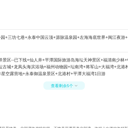
公园+三坊七巷+永泰中国云顶+源脉温泉园+左海海底世界+闽江夜游
洋景区--已下线+仙人井+平潭国际旅游岛海坛天神景区+福清南少林
坛古城+龙凤头海滨浴场+福州动物园+坛南湾+将军山+大福湾+北港
谷星空露营地+永泰御温泉景区+北港村+平潭大福湾1日游
查看剩余5个
