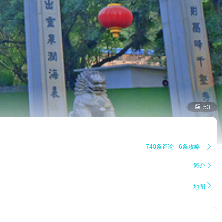

53
740条评论
6条攻略

简介


地图