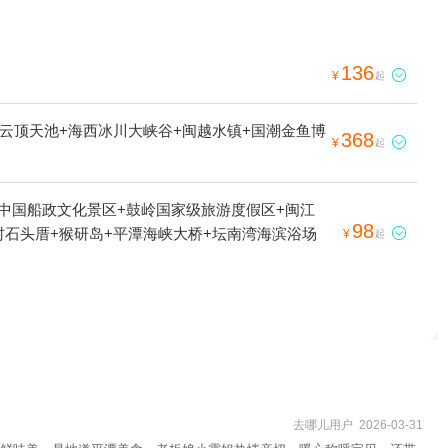
136

¥
起
+云顶天池+海西冰川大峡谷+闽越水镇+国潮金鱼博
368

¥
起
+中国船政文化景区+鼓岭国家级旅游度假区+闽江
98
村石头厝+猴研岛+平潭海峡大桥+坛南湾海滨浴场

¥
起
去哪儿用户 2026-03-31