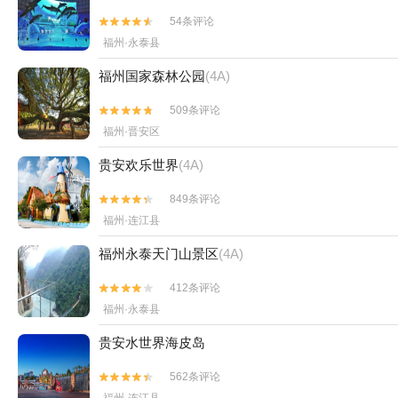
54条评论


福州·永泰县
福州国家森林公园
(4A)
509条评论


福州·晋安区
贵安欢乐世界
(4A)
849条评论


福州·连江县
福州永泰天门山景区
(4A)
412条评论


福州·永泰县
贵安水世界海皮岛
562条评论

