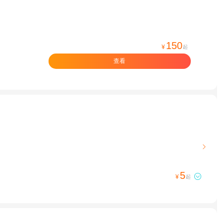
150
¥
起
查看

5

¥
起