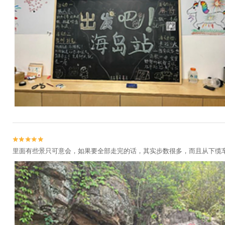


里面有些景只可意会，如果要全部走完的话，其实步数很多，而且从下缆