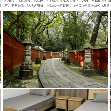
潭风景绝美，北部湾海岸线壮阔，不愧是平潭最美北部湾。海鲜小白楼的海鲜新
、追蓝眼泪、吃地道海鲜，一站式体验超棒！ #平潭 #平潭小白楼 #海鲜 #美