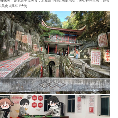
鲜味美，是地道平潭美食，老板娘小霞姐热情亲切，暖心称呼宝贝，还带
食 #风车 #大海