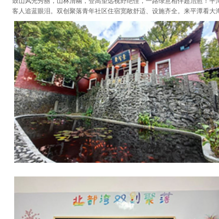
鼓山风光秀丽，山林清幽，登高望远视野绝佳，一路绿意相伴超治愈！平
客人追蓝眼泪。双创聚落青年社区住宿宽敞舒适、设施齐全。来平潭看大海风车