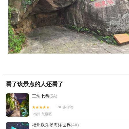
看了该景点的人还看了
三坊七巷
(5A)
1701条评论


福州·鼓楼区
福州欧乐堡海洋世界
(4A)