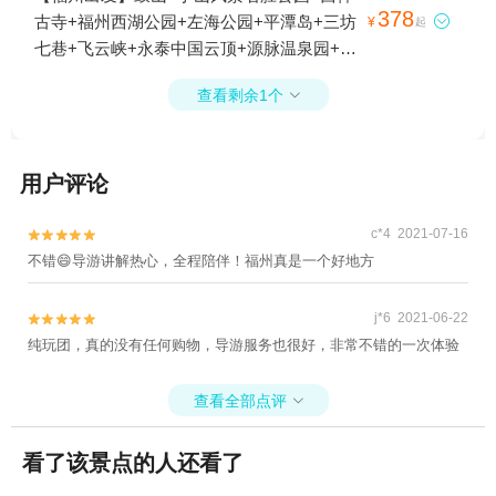
石头厝+猴研岛+平潭森林公园+平潭海峡大
378
古寺+福州西湖公园+左海公园+平潭岛+三坊

¥
起
桥+坛南湾海滨浴场+68海里景区+上下杭1日
七巷+飞云峡+永泰中国云顶+源脉温泉园+左
游
海海底世界+闽江夜游+明谷行馆·温泉体验
查看剩余1个

+云顶天池+海西冰川大峡谷+闽越水镇+旗山
湖公园1日游
用户评论
c*4 2021-07-16


不错😄导游讲解热心，全程陪伴！福州真是一个好地方
j*6 2021-06-22


纯玩团，真的没有任何购物，导游服务也很好，非常不错的一次体验
查看全部点评

看了该景点的人还看了