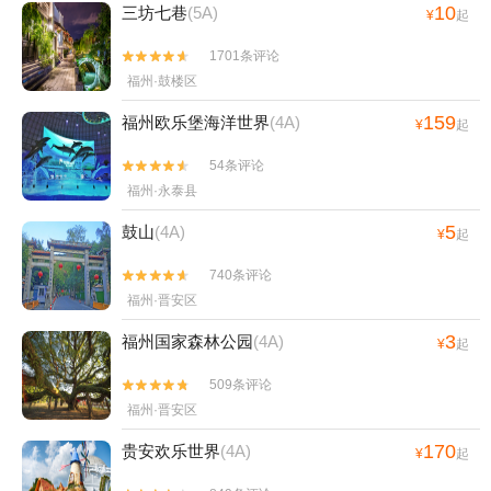
10
三坊七巷
(5A)
¥
起
1701条评论


福州·鼓楼区
159
福州欧乐堡海洋世界
(4A)
¥
起
54条评论


福州·永泰县
5
鼓山
(4A)
¥
起
740条评论


福州·晋安区
3
福州国家森林公园
(4A)
¥
起
509条评论


福州·晋安区
170
贵安欢乐世界
(4A)
¥
起