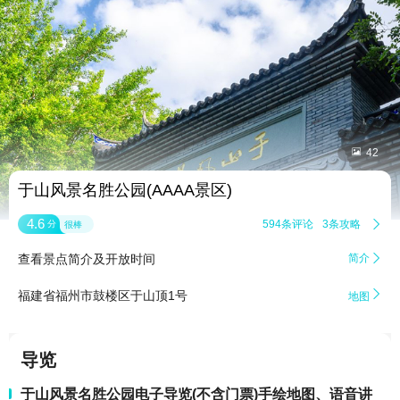


42
于山风景名胜公园(AAAA景区)
4.6
594条评论
3条攻略

分
很棒
查看景点简介及开放时间
简介


福建省福州市鼓楼区于山顶1号
地图
导览
于山风景名胜公园电子导览(不含门票)手绘地图、语音讲