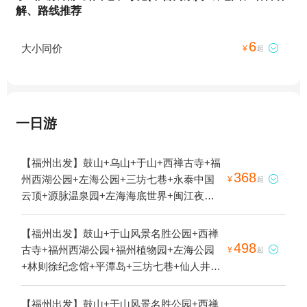
解、路线推荐
6
大小同价

¥
起
一日游
【福州出发】鼓山+乌山+于山+西禅古寺+福
368
州西湖公园+左海公园+三坊七巷+永泰中国

¥
起
云顶+源脉温泉园+左海海底世界+闽江夜游
+云顶天池+海西冰川大峡谷+闽越水镇+国潮
金鱼博物馆+上下杭1日游
【福州出发】鼓山+于山风景名胜公园+西禅
498
古寺+福州西湖公园+福州植物园+左海公园

¥
起
+林则徐纪念馆+平潭岛+三坊七巷+仙人井
+源脉温泉园+左海海底世界+闽江夜游+海坛
古城+龙凤头海滨浴场+闽江+将军山+北港村
【福州出发】鼓山+于山风景名胜公园+西禅