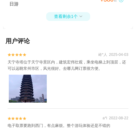
¥
起
日游
查看剩余1个

用户评论
岭*人 2025-04-03


天宁寺塔位于天宁寺景区内，建筑宏伟壮观，乘坐电梯上到顶层，还
可以远眺常州市区，风光很好。去哪儿网订票很方便。
a*l 2022-08-22


电子取票要跑到西门，有点麻烦。整个游玩体验还是不错的