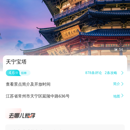


54
天宁宝塔
4.6
878条评论
2条攻略

分
很棒
查看景点简介及开放时间
简介


江苏省常州市天宁区延陵中路636号
地图