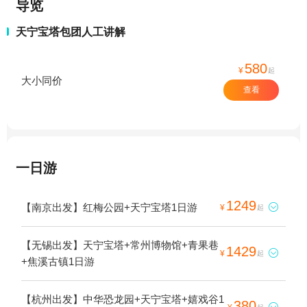
导览
天宁宝塔包团人工讲解
580
¥
起
大小同价
查看
一日游
1249
【南京出发】红梅公园+天宁宝塔1日游

¥
起
【无锡出发】天宁宝塔+常州博物馆+青果巷
1429

¥
起
+焦溪古镇1日游
【杭州出发】中华恐龙园+天宁宝塔+嬉戏谷1
380
