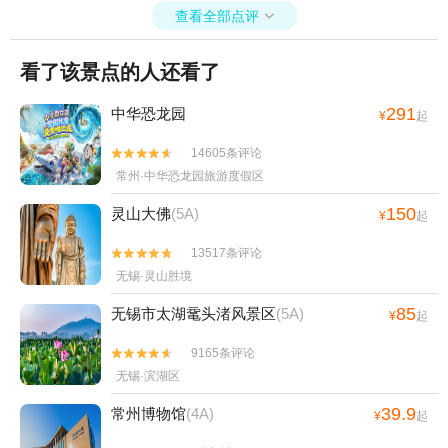
查看全部点评

看了该景点的人还看了
291
中华恐龙园
¥
起
14605条评论


常州·中华恐龙园旅游度假区
150
灵山大佛
(5A)
¥
起
13517条评论


无锡·灵山胜境
85
无锡市太湖鼋头渚风景区
(5A)
¥
起
9165条评论


无锡·滨湖区
39.9
常州博物馆
(4A)
¥
起