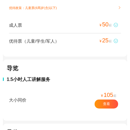
优待政策：儿童票(6周岁(含)以下)

50
成人票

¥
起
25
优待票（儿童/学生/军人）

¥
起
导览
1.5小时人工讲解服务
105
¥
起
大小同价
查看