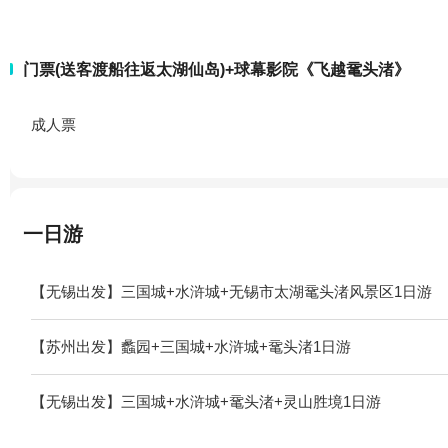
门票(送客渡船往返太湖仙岛)+球幕影院《飞越鼋头渚》
成人票
一日游
【无锡出发】三国城+水浒城+无锡市太湖鼋头渚风景区1日游
【苏州出发】蠡园+三国城+水浒城+鼋头渚1日游
【无锡出发】三国城+水浒城+鼋头渚+灵山胜境1日游