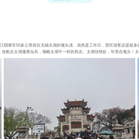
的江阴驱车50多公里前往无锡太湖的鼋头渚。虽然是工作日，景区游客还是挺
，坐船去太湖蓬莱仙岛，领略太湖不一样的风光。太湖佳绝处，毕竟在鼋头！太