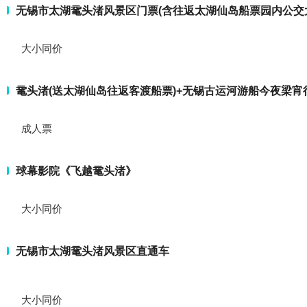
无锡市太湖鼋头渚风景区门票(含往返太湖仙岛船票园内公交大
大小同价
鼋头渚(送太湖仙岛往返客渡船票)+无锡古运河游船今夜梁宵
成人票
球幕影院《飞越鼋头渚》
大小同价
无锡市太湖鼋头渚风景区直通车
大小同价