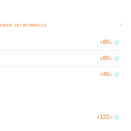
太湖仙岛)【老人票(70周岁以上)】

85

¥
起
85

¥
起
45

¥
起
122

¥
起