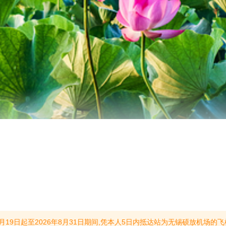
硕放机场的飞机票(电子票或登机牌)、无锡站、无锡东站、惠山站、新区站、江阴站、宜兴站的有效火车票(电子票)及本人有效身份证件,不包含自驾游