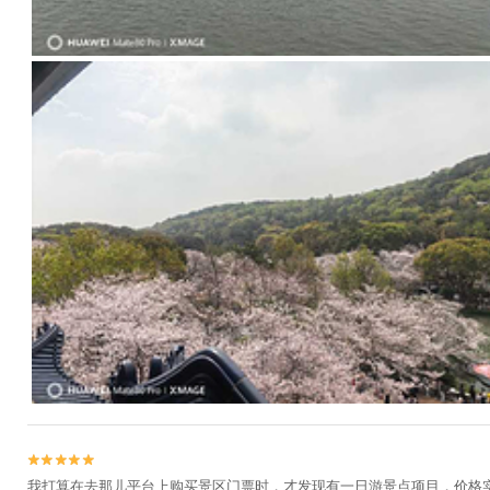


我打算在去那儿平台上购买景区门票时，才发现有一日游景点项目，价格