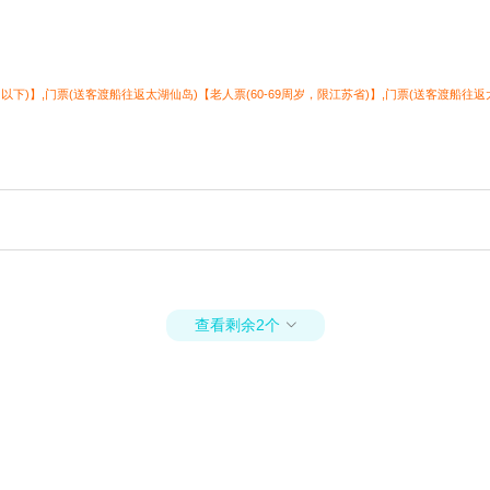
下)】,门票(送客渡船往返太湖仙岛)【老人票(60-69周岁，限江苏省)】,门票(送客渡船往返
查看剩余2个
