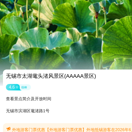
无锡市太湖鼋头渚风景区(AAAAA景区)
4.6
分
很棒
查看景点简介及开放时间
无锡市滨湖区鼋渚路1号

外地游客门票优惠【外地游客门票优惠】外地抵锡游客在2026年6月19日起至2026年8月31日期间,凭本人5日内抵达站为无锡