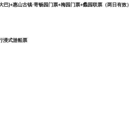
巴)+惠山古镇·寄畅园门票+梅园门票+蠡园联票（两日有效）
行浸式游船票