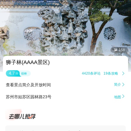


158
狮子林(AAAA景区)
4.7
4420条评论
19条攻略

分
很棒
查看景点简介及开放时间
简介


苏州市姑苏区园林路23号
地图