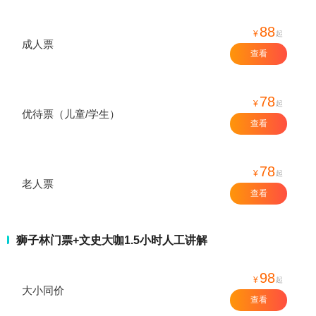
88
¥
起
成人票
查看
78
¥
起
优待票（儿童/学生）
查看
78
¥
起
老人票
查看
狮子林门票+文史大咖1.5小时人工讲解
98
¥
起
大小同价
查看