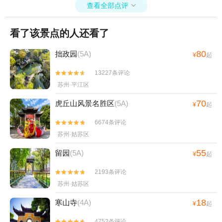
查看全部点评

看了该景点的人还看了
80
拙政园
(5A)
¥
起
13227条评论


苏州·平江区
70
虎丘山风景名胜区
(5A)
¥
起
6674条评论


苏州·姑苏区
55
留园
(5A)
¥
起
2193条评论


苏州·姑苏区
18
寒山寺
(4A)
¥
起
4752条评论

