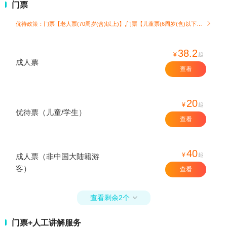
门票
优待政策：门票【老人票(70周岁(含)以上)】,门票【儿童票(6周岁(含)以下或1.4米(含)以下)】

38.2
¥
起
成人票
查看
20
¥
起
优待票（儿童/学生）
查看
40
¥
起
成人票（非中国大陆籍游
客）
查看
查看剩余2个

门票+人工讲解服务