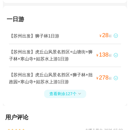
一日游
28
【苏州出发】狮子林1日游

¥
起
【苏州出发】虎丘山风景名胜区+山塘街+狮
138

¥
起
子林+寒山寺+姑苏水上游1日游
【苏州出发】虎丘山风景名胜区+狮子林+拙
278

¥
起
政园+寒山寺+姑苏水上游1日游
查看剩余127个

用户评论