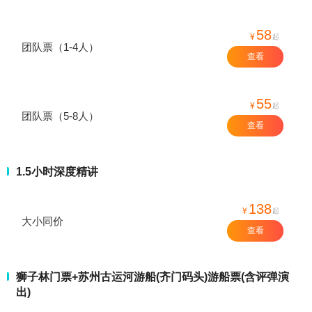
58
¥
起
团队票（1-4人）
查看
55
¥
起
团队票（5-8人）
查看
1.5小时深度精讲
138
¥
起
大小同价
查看
狮子林门票+苏州古运河游船(齐门码头)游船票(含评弹演
出)