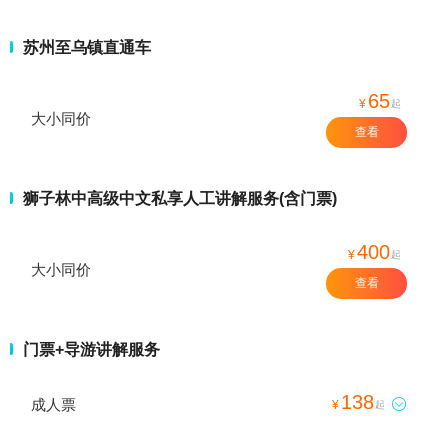
苏州至乌镇直通车
65
¥
起
大小同价
查看
狮子林中高级中文私享人工讲解服务(含门票)
400
¥
起
大小同价
查看
门票+导游讲解服务
138
成人票

¥
起