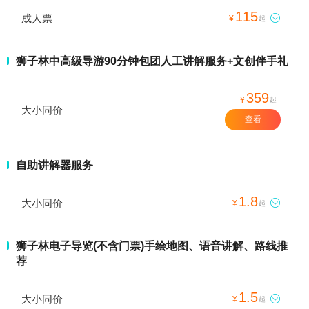
115
成人票

¥
起
狮子林中高级导游90分钟包团人工讲解服务+文创伴手礼
359
¥
起
大小同价
查看
自助讲解器服务
1.8
大小同价

¥
起
狮子林电子导览(不含门票)手绘地图、语音讲解、路线推
荐
1.5
大小同价

¥
起