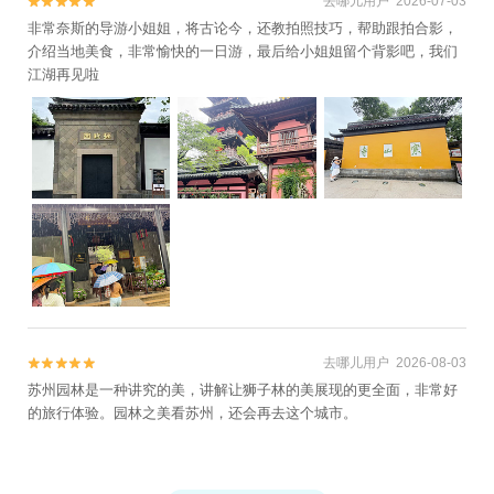
去哪儿用户 2026-07-03


非常奈斯的导游小姐姐，将古论今，还教拍照技巧，帮助跟拍合影，
介绍当地美食，非常愉快的一日游，最后给小姐姐留个背影吧，我们
江湖再见啦
去哪儿用户 2026-08-03


苏州园林是一种讲究的美，讲解让狮子林的美展现的更全面，非常好
的旅行体验。园林之美看苏州，还会再去这个城市。