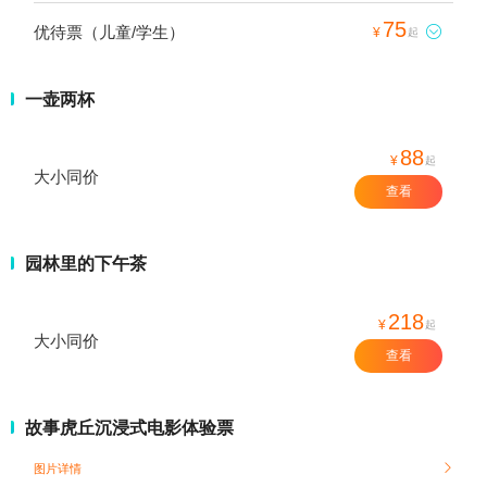
75
优待票（儿童/学生）

¥
起
一壶两杯
88
¥
起
大小同价
查看
园林里的下午茶
218
¥
起
大小同价
查看
故事虎丘沉浸式电影体验票
图片详情
