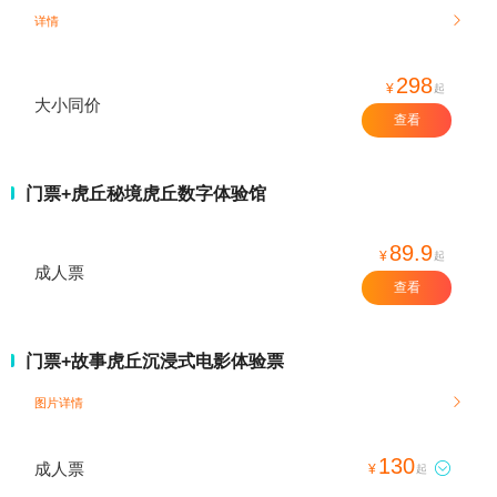
详情

298
¥
起
大小同价
查看
门票+虎丘秘境虎丘数字体验馆
89.9
¥
起
成人票
查看
门票+故事虎丘沉浸式电影体验票
图片详情

130
成人票

¥
起