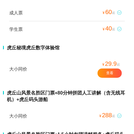
60
成人票

¥
起
40
学生票

¥
起
虎丘秘境虎丘数字体验馆
29.9
¥
起
大小同价
查看
虎丘山风景名胜区门票+80分钟拼团人工讲解（含无线耳
机）+虎丘码头游船
288
大小同价

¥
起