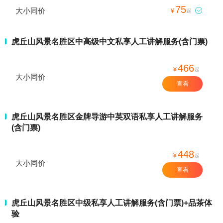
75
大小同价

¥
起
虎丘山风景名胜区中高级中文私享人工讲解服务(含门票)
466
¥
起
大小同价
查看
虎丘山风景名胜区金牌导游中英双语私享人工讲解服务
(含门票)
448
¥
起
大小同价
查看
虎丘山风景名胜区中级私享人工讲解服务(含门票)+品茶体
验