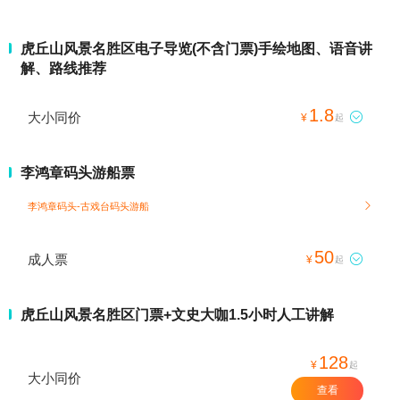
虎丘山风景名胜区电子导览(不含门票)手绘地图、语音讲
解、路线推荐
1.8
大小同价

¥
起
李鸿章码头游船票
李鸿章码头-古戏台码头游船

50
成人票

¥
起
虎丘山风景名胜区门票+文史大咖1.5小时人工讲解
128
¥
起
大小同价
查看