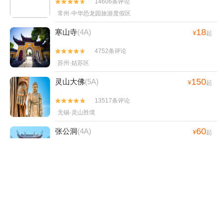
14606条评论


常州·中华恐龙园旅游度假区
18
寒山寺
(4A)
¥
起
4752条评论


苏州·姑苏区
150
灵山大佛
(5A)
¥
起
13517条评论


无锡·灵山胜境
60
张公洞
(4A)
¥
起
949条评论


无锡·宜兴市
100
苏州乐园
(4A)
¥
起
4353条评论


苏州·高新区