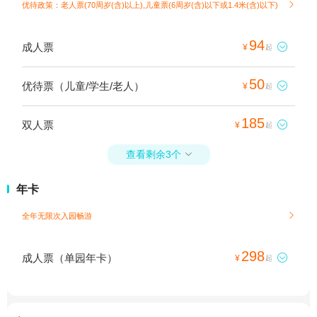
优待政策：老人票(70周岁(含)以上),儿童票(6周岁(含)以下或1.4米(含)以下)

94
成人票

¥
起
50
优待票（儿童/学生/老人）

¥
起
185
双人票

¥
起
查看剩余3个

年卡
全年无限次入园畅游

298
成人票（单园年卡）

¥
起