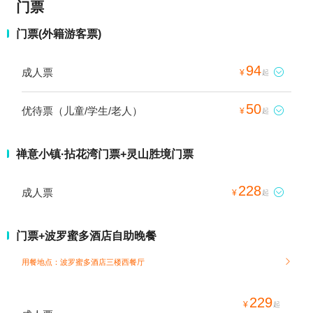
门票
门票(外籍游客票)
94
成人票

¥
起
50
优待票（儿童/学生/老人）

¥
起
禅意小镇·拈花湾门票+灵山胜境门票
228
成人票

¥
起
门票+波罗蜜多酒店自助晚餐
用餐地点：波罗蜜多酒店三楼西餐厅

229
¥
起