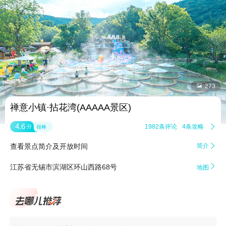


273
禅意小镇·拈花湾(AAAAA景区)
4.6
1982条评论
4条攻略

分
很棒
查看景点简介及开放时间
简介


江苏省无锡市滨湖区环山西路68号
地图