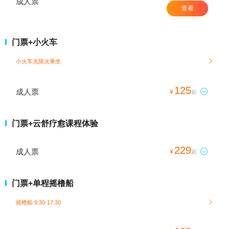
成人票
查看
门票+小火车
小火车无限次乘坐

125
成人票

¥
起
门票+云舒疗愈课程体验
229
成人票

¥
起
门票+单程摇橹船
摇橹船:9:30-17:30
