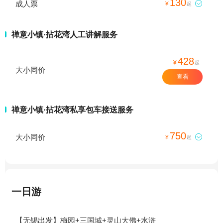
130
成人票

¥
起
禅意小镇·拈花湾人工讲解服务
428
¥
起
大小同价
查看
禅意小镇·拈花湾私享包车接送服务
750
大小同价

¥
起
一日游
【无锡出发】梅园+三国城+灵山大佛+水浒