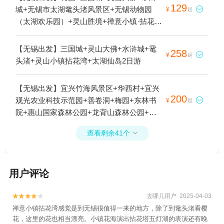
129
城+无锡市太湖鼋头渚风景区+无锡动物园

¥
起
（太湖欢乐园）+灵山胜境+禅意小镇·拈花湾
+无锡融创海世界(融创茂店)+无锡热雪奇迹
+无锡融创乐园1日游
【无锡出发】三国城+灵山大佛+水浒城+鼋
258

¥
起
头渚+灵山小镇拈花湾+太湖仙岛2日游
【无锡出发】宜兴竹海风景区+华西村+宜兴
200
观光农业科技示范园+善卷洞+梅园+东林书

¥
起
院+惠山国家森林公园+龙背山森林公园+锡
惠名胜区+蠡园+华西金塔+三国城+清名桥古
查看剩余41个

运河景区+蠡湖中央公园+薛福成故居-钦使第
·薛家花园+无锡锡惠公园-寄畅园+张公洞+灵
山大佛+水浒城+九龙湾乡村家园+陶祖圣境
用户评论
+宜兴文峰塔+无锡市太湖鼋头渚风景区+蠡
湖新城+中华赏石园+海底世界+无锡太悦温
泉+无锡动物园（太湖欢乐园）+江阴嘉茂国
去哪儿用户 2025-04-03


际花鸟园+铃兰国际潜水俱乐部+无锡博物院
禅意小镇拈花湾感觉是到无锡很值得一来的地方，除了到鼋头渚看樱
花，这里的花也相当漂亮。小镇花海演出拈花塔五灯湖的表演还有晚
+崇安寺+无锡太湖鼋头渚风景区+华西龙希