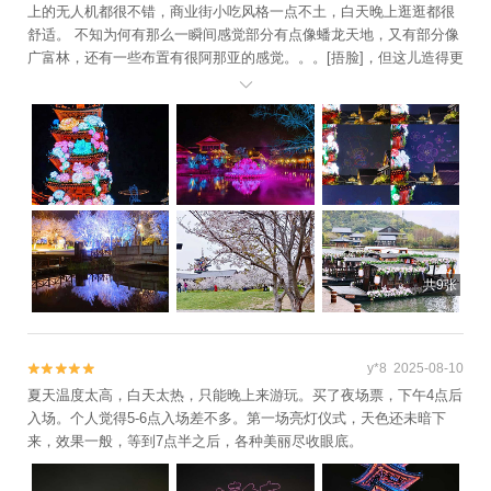
上的无人机都很不错，商业街小吃风格一点不土，白天晚上逛逛都很
大酒店观光区+太湖之星摩天轮+中国宜兴陶
舒适。 不知为何有那么一瞬间感觉部分有点像蟠龙天地，又有部分像
瓷博物馆+江阴文庙+惠山寺+清名桥+宜兴竹
广富林，还有一些布置有很阿那亚的感觉。。。[捂脸]，但这儿造得更
海楼外楼农庄+灵山胜境+无锡农博园+惠山
早吧，门票感觉略贵。 景区内酒店客栈很多，波罗蜜多酒店蛮不错车

古镇景区+无锡影都华莱坞+荡口古镇+宜兴
能开进来，旁边就是鹿鸣谷，第二天上午进去走走很舒服，餐饮也蛮
特色美食-竹海鑫福楼饭店+乐玩陶艺江阴店
多，拈花锡食看到人气很高，味道也还行。另外最近还有联名Rolife若
+宜兴竹铭仙境+南禅寺+真人CS拓展联盟
来nanci都做的好精致。
（江阴马镇真人CS基地）+崇安寺游乐场+宜
兴丹凤楼农家乐+宜兴阳羡湖农家乐+宜兴竹
海青梅竹马农家乐+宜兴合家欢乐园+宜兴竹
海湾农家乐+善卷洞新宝盛酒店+宜兴竹海九
九楼农家土菜馆+无锡海洋馆+江阴市体育中
共9张
心+无锡市体育中心+宜兴市体育中心篮球训
练馆+观蠡湖高尔夫+宜兴二十三湾+三国城
三江口太湖水上乐园+宜兴金沙湾生态农庄
y*8 2025-08-10


+禅意小镇·拈花湾+无锡太湖游船+无锡本地
夏天温度太高，白天太热，只能晚上来游玩。买了夜场票，下午4点后
玩乐+无锡演艺剧院-已下线+蠡湖沙雕+宜兴
入场。个人觉得5-6点入场差不多。第一场亮灯仪式，天色还未暗下
水恩思迪帆船中心+中视无锡影视基地+宜兴
来，效果一般，等到7点半之后，各种美丽尽收眼底。
玉龙潭油纸伞文化节+宜兴竹海国际氡泉+华