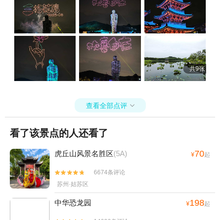
西村机器人世界+九龙湾花星球+宜兴海啦啦
城市乐园+无锡旅行跟拍+太湖石窟+苏州花
山自然风景区+尚田小镇+华西世界探险公园
+荡口古镇水乐园+无锡融创文旅城+寓都超
级萌宠动物园（江阴万达站）+江阴失恋博物
馆+江阴市城区禧汤汗蒸休闲中心+枪王真枪
共9张
实弹射击馆(江阴店)+崇安寺生活步行街区
+无锡拈花湾拈花客栈+华西邨博物馆+宜兴
竹林漂流+拈花湾-草鞋山庐+铃兰花海乐园
查看全部点评
+锡惠园林文物名胜区+中国宜兴陶瓷博物馆-

-已下线+满庭芳郊野花园+宜兴阳羡生态旅游
度假区+宜兴国家森林公园+沙洲优黄文化园
看了该景点的人还看了
+三国水浒景区(中央电视台无锡影视基
70
地)+铃兰花海露营地+清名桥--已下线+江阴
虎丘山风景名胜区
(5A)
¥
起
博物馆+宜兴竹海滑雪场+尚田生活景区+江
6674条评论


南辉煌跳伞飞行俱乐部宜兴基地--已下线+宜
苏州·姑苏区
兴窑湖小镇+窑湖四季水世界+天下第一村冰
雪王国(华西冰雪世界)+无锡锡惠公园+陶祖
198
中华恐龙园
¥
起
竹海+宜兴空中玻璃漂流景区1日游