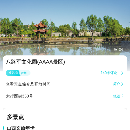


34
八路军文化园(AAAA景区)
4.8
140条评论

分
很棒
查看景点简介及开放时间
简介


太行西街359号
地图
多景点
山西文旅年卡