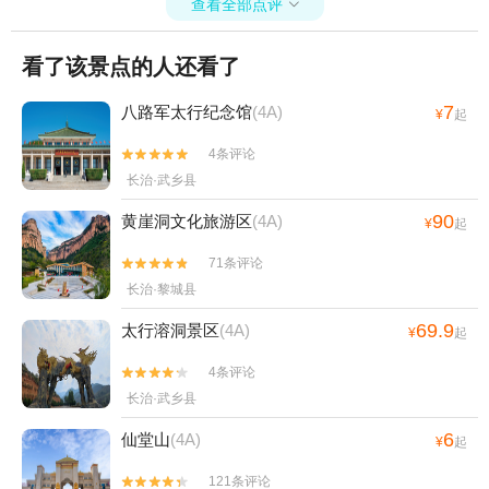
查看全部点评

看了该景点的人还看了
7
八路军太行纪念馆
(4A)
¥
起
4条评论


长治·武乡县
90
黄崖洞文化旅游区
(4A)
¥
起
71条评论


长治·黎城县
69.9
太行溶洞景区
(4A)
¥
起
4条评论


长治·武乡县
6
仙堂山
(4A)
¥
起
121条评论

