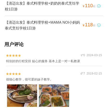
【清迈出发】泰式料理学校+奶奶的泰式烹饪学
110

¥
起
校1日游
【清迈出发】泰式料理学校+MAMA NOI小妈妈
118

¥
起
泰式烹饪学校1日游
用户评论
s*0 2024-03-15


特别好的行程安排 贴心的服务 基本上是一对一私教课
d*7 2019-02-15


很细心教学，很可爱的妹子教学。