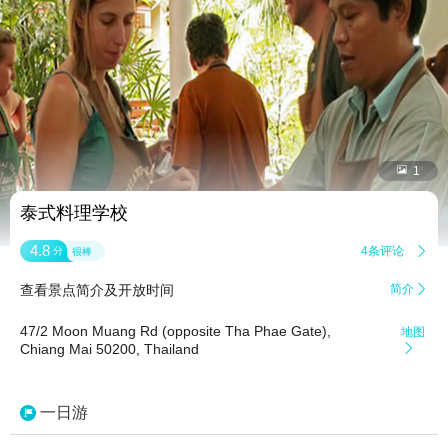


1
泰式料理学校
4.8
4条评论

分
很棒
查看景点简介及开放时间
简介

47/2 Moon Muang Rd (opposite Tha Phae Gate),
地图
Chiang Mai 50200, Thailand

一日游