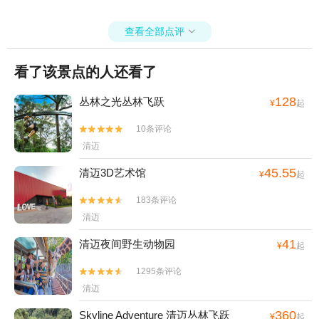
查看全部点评

看了该景点的人还看了
128
丛林之光丛林飞跃
¥
起
10条评论


清迈
45.55
清迈3D艺术馆
¥
起
183条评论


清迈
41
清迈夜间野生动物园
¥
起
1295条评论


清迈
360
Skyline Adventure 清迈丛林飞跃
¥
起